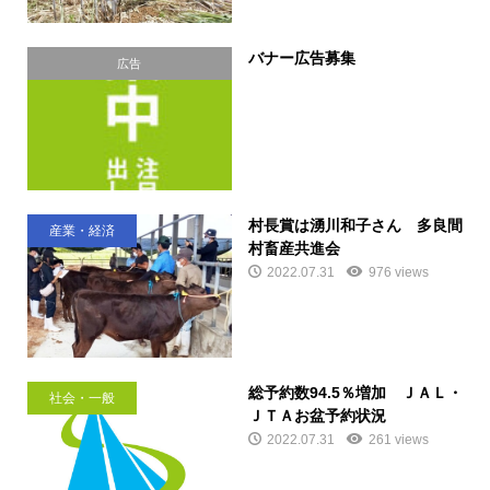
バナー広告募集
広告
村長賞は湧川和子さん 多良間
産業・経済
村畜産共進会
2022.07.31
976 views
総予約数94.5％増加 ＪＡＬ・
社会・一般
ＪＴＡお盆予約状況
2022.07.31
261 views