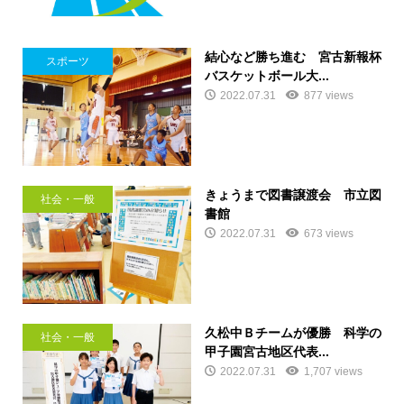
結心など勝ち進む 宮古新報杯
スポーツ
バスケットボール大...
2022.07.31
877 views
きょうまで図書譲渡会 市立図
社会・一般
書館
2022.07.31
673 views
久松中Ｂチームが優勝 科学の
社会・一般
甲子園宮古地区代表...
2022.07.31
1,707 views