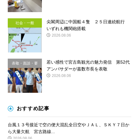
尖閣周辺に中国船４隻 ２５日連続航行
社会・一般
いずれも機関砲搭載
2026.08.06
若い感性で宮古島観光の魅力発信 第52代
表敬・面談・要
アンバサダーが嘉数市長を表敬
請
2026.08.06
おすすめ記事
台風１３号接近で空の便大混乱全日空やＪＡＬ、ＳＫＹ７日か
ら大量欠航 宮古路線...
2026.08.06