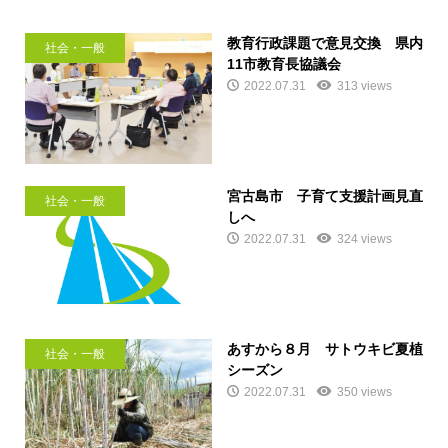
教育行政課題で意見交換 県内
社会・一般
11市教育長協議会
2022.07.31
313 views
宮古島市 子育て支援計画見直
社会・一般
しへ
2022.07.31
324 views
あすから８月 サトウキビ夏植
社会・一般
シーズン
2022.07.31
350 views