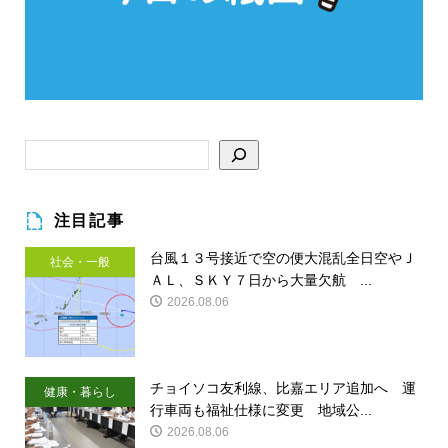
注目記事
台風１３号接近で空の便大混乱全日空やＪ
社会・一般
ＡＬ、ＳＫＹ７日から大量欠航 ...
2026.08.06
チョイソコ友利線、比嘉エリア追加へ 運
健康・暮らし
行車両も福祉仕様に変更 地域公...
2026.08.06