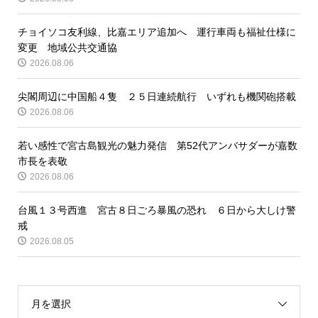
チョイソコ友利線、比嘉エリア追加へ 運行車両も福祉仕様に
変更 地域公共交通協
2026.08.06
尖閣周辺に中国船４隻 ２５日連続航行 いずれも機関砲搭載
2026.08.06
若い感性で宮古島観光の魅力発信 第52代アンバサダーが嘉数
市長を表敬
2026.08.06
台風１３号西進 宮古８日ごろ暴風の恐れ ６日から大しけ警
戒
2026.08.05
月を選択