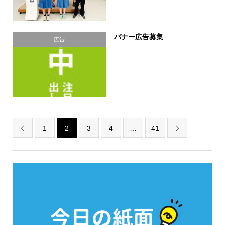
バナー広告募集
広告
1
2
3
4
…
41

