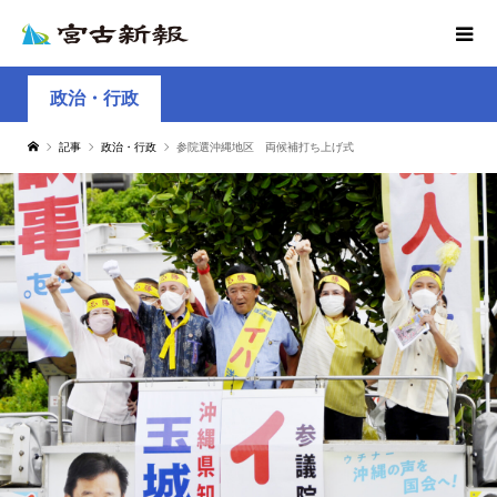
政治・行政
記事
政治・行政
参院選沖縄地区 両候補打ち上げ式