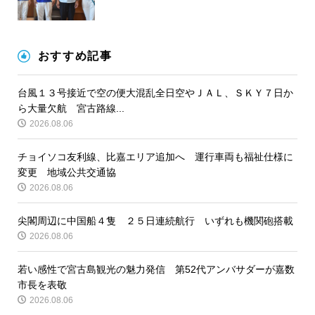
おすすめ記事
台風１３号接近で空の便大混乱全日空やＪＡＬ、ＳＫＹ７日か
ら大量欠航 宮古路線...
2026.08.06
チョイソコ友利線、比嘉エリア追加へ 運行車両も福祉仕様に
変更 地域公共交通協
2026.08.06
尖閣周辺に中国船４隻 ２５日連続航行 いずれも機関砲搭載
2026.08.06
若い感性で宮古島観光の魅力発信 第52代アンバサダーが嘉数
市長を表敬
2026.08.06