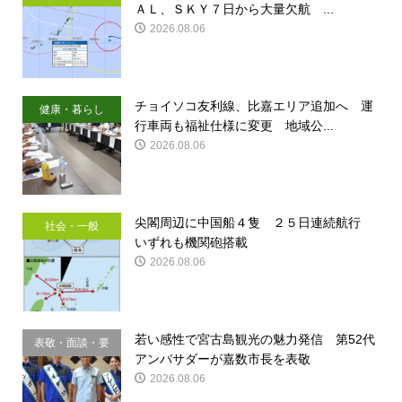
ＡＬ、ＳＫＹ７日から大量欠航 ...
2026.08.06
チョイソコ友利線、比嘉エリア追加へ 運
健康・暮らし
行車両も福祉仕様に変更 地域公...
2026.08.06
尖閣周辺に中国船４隻 ２５日連続航行
社会・一般
いずれも機関砲搭載
2026.08.06
若い感性で宮古島観光の魅力発信 第52代
表敬・面談・要
アンバサダーが嘉数市長を表敬
請
2026.08.06