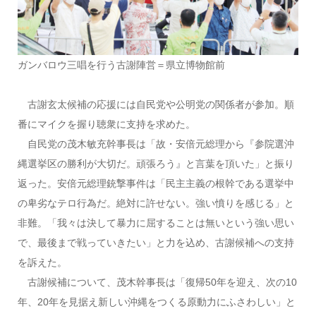
ガンバロウ三唱を行う古謝陣営＝県立博物館前
古謝玄太候補の応援には自民党や公明党の関係者が参加。順
番にマイクを握り聴衆に支持を求めた。
自民党の茂木敏充幹事長は「故・安倍元総理から『参院選沖
縄選挙区の勝利が大切だ。頑張ろう』と言葉を頂いた」と振り
返った。安倍元総理銃撃事件は「民主主義の根幹である選挙中
の卑劣なテロ行為だ。絶対に許せない。強い憤りを感じる」と
非難。「我々は決して暴力に屈することは無いという強い思い
で、最後まで戦っていきたい」と力を込め、古謝候補への支持
を訴えた。
古謝候補について、茂木幹事長は「復帰50年を迎え、次の10
年、20年を見据え新しい沖縄をつくる原動力にふさわしい」と