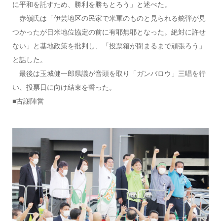
に平和を託すため、勝利を勝ちとろう」と述べた。
赤嶺氏は「伊芸地区の民家で米軍のものと見られる銃弾が見
つかったが日米地位協定の前に有耶無耶となった。絶対に許せ
ない」と基地政策を批判し、「投票箱が閉まるまで頑張ろう」
と話した。
最後は玉城健一郎県議が音頭を取り「ガンバロウ」三唱を行
い、投票日に向け結束を誓った。
■古謝陣営