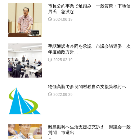
市長公約事業で足踏み 一般質問・下地信
男氏 急激な...
2024.06.19
手話通訳者帯同を承認 市議会議運委 次
年度施政方針...
2025.02.19
物価高騰で多良間村独自の支援策検討へ
2022.09.29
離島振興へ生活支援拡充訴え 県議会一般
質問 市選出...