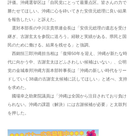
評価。沖縄選挙区は「自民党にとって最重点区。皆さんの力で
勝たせてほしい。沖縄に心を砕いてきた安倍元総理に良い結果
を報告したい」と訴えた。
選対本部長の中川京貴県連会長は「安倍元総理の遺志を受け
継ぎ、古謝玄太を参院に送ろう。経験と実績がある。県民と国
民のために働ける。結果を残せる」と強調。
西銘恒三郎沖縄担当相は「復帰50年を迎え、沖縄が新たな時
代に向かう中、古謝玄太ほどふさわしい候補はいない」、公明
党の金城泰邦沖縄方面本部幹事長は「沖縄の新しい時代をリー
ドしていく38歳の古謝玄太候補に託してほしい」と述べ、支持
を求めた。
國場幸之助衆院議員は「沖縄は全国から注目されており負け
られない。沖縄の課題（解決）には古謝候補が必要」と太鼓判
を押した。