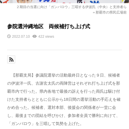
２期目の当選に向け「ガンバロウ」三唱する伊波氏（中央）と支持者ら
＝那覇市の県民広場前
参院選沖縄地区 両候補打ち上げ式
2022.07.10
422 views
【那覇支局】参議院選挙の活動最終日となった９日、候補者
の伊波洋一氏、古謝玄太氏の両陣営はそれぞれ打ち上げ式を那
覇市内で行った。県内各地で最後の訴えを行った両氏は駆け付
けた支持者らとともに公示から18日間の選挙活動の手応えを確
かめ合った。候補者、選対本部、後援会の関係者が一堂に会
し、最後までの団結を呼びかけ、参加者全員で勝利に向けて、
「ガンバロウ」を三唱して気勢を上げた。