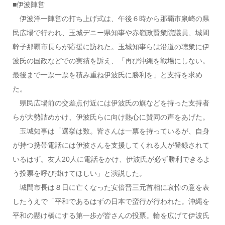
■伊波陣営
伊波洋一陣営の打ち上げ式は、午後６時から那覇市泉崎の県
民広場で行われ、玉城デニー県知事や赤嶺政賢衆院議員、城間
幹子那覇市長らが応援に訪れた。玉城知事らは沿道の聴衆に伊
波氏の国政などでの実績を訴え、「再び沖縄を戦場にしない。
最後まで一票一票を積み重ね伊波氏に勝利を」と支持を求め
た。
県民広場前の交差点付近には伊波氏の旗などを持った支持者
らが大勢詰めかけ、伊波氏らに向け熱心に賛同の声をあげた。
玉城知事は「選挙は数。皆さんは一票を持っているが、自身
が持つ携帯電話には伊波さんを支援してくれる人が登録されて
いるはず。友人20人に電話をかけ、伊波氏が必ず勝利できるよ
う投票を呼び掛けてほしい」と演説した。
城間市長は８日に亡くなった安倍晋三元首相に哀悼の意を表
したうえで「平和であるはずの日本で蛮行が行われた。沖縄を
平和の懸け橋にする第一歩が皆さんの投票。輪を広げて伊波氏