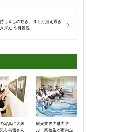
持ち直しの動き」３カ月据え置き
きぎん ５月景況
の写真に大興
観光業界の魅力学
児ら与儀さん
ぶ 高校生が市内企