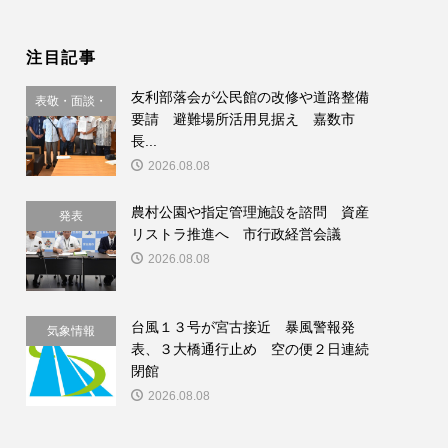
注目記事
友利部落会が公民館の改修や道路整備
表敬・面談・
要請 避難場所活用見据え 嘉数市
要請
長...
2026.08.08
農村公園や指定管理施設を諮問 資産
発表
リストラ推進へ 市行政経営会議
2026.08.08
台風１３号が宮古接近 暴風警報発
気象情報
表、３大橋通行止め 空の便２日連続
閉館
2026.08.08