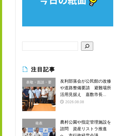
注目記事
友利部落会が公民館の改修
表敬・面談・要
や道路整備要請 避難場所
請
活用見据え 嘉数市長...
2026.08.08
農村公園や指定管理施設を
発表
諮問 資産リストラ推進
へ 市行政経営会議