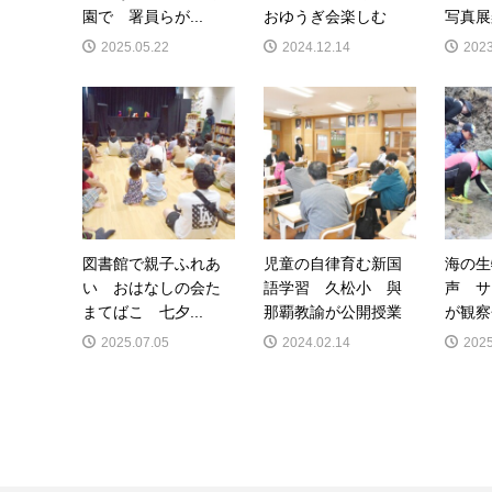
園で 署員らが...
おゆうぎ会楽しむ
写真展
2025.05.22
2024.12.14
2023
図書館で親子ふれあ
児童の自律育む新国
海の生
い おはなしの会た
語学習 久松小 與
声 サ
まてばこ 七夕...
那覇教諭が公開授業
が観察
2025.07.05
2024.02.14
2025