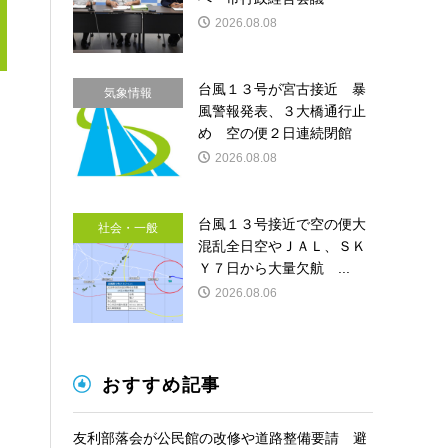
2026.08.08
台風１３号が宮古接近 暴
気象情報
風警報発表、３大橋通行止
め 空の便２日連続閉館
2026.08.08
台風１３号接近で空の便大
社会・一般
混乱全日空やＪＡＬ、ＳＫ
Ｙ７日から大量欠航 ...
2026.08.06
おすすめ記事
友利部落会が公民館の改修や道路整備要請 避