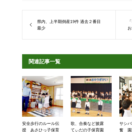
県内、上半期倒産19件 過去２番目
「
最少
お
関連記事一覧
安全歩行のルール伝
歌、合奏など披露
サシバ
授 あさひっ子保育
てぃだの子保育園
奮 園