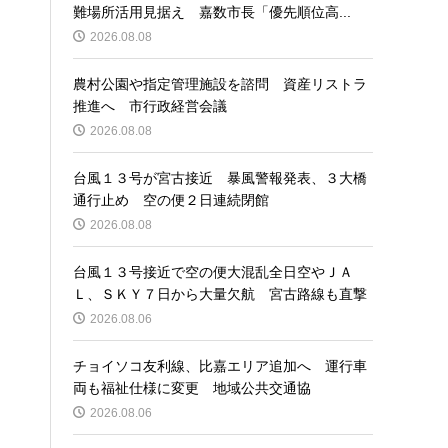
難場所活用見据え 嘉数市長「優先順位高...
2026.08.08
農村公園や指定管理施設を諮問 資産リストラ
推進へ 市行政経営会議
2026.08.08
台風１３号が宮古接近 暴風警報発表、３大橋
通行止め 空の便２日連続閉館
2026.08.08
台風１３号接近で空の便大混乱全日空やＪＡ
Ｌ、ＳＫＹ７日から大量欠航 宮古路線も直撃
2026.08.06
チョイソコ友利線、比嘉エリア追加へ 運行車
両も福祉仕様に変更 地域公共交通協
2026.08.06