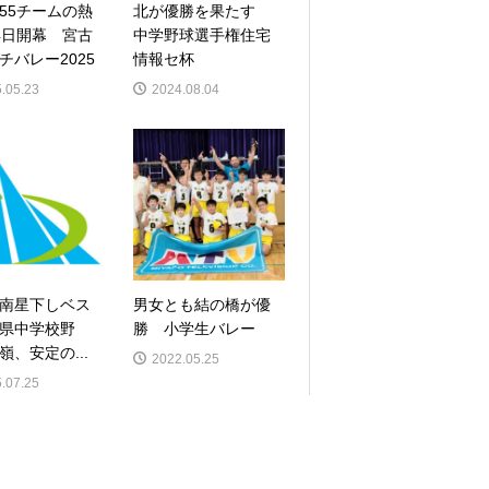
55チームの熱
北が優勝を果たす
4日開幕 宮古
中学野球選手権住宅
チバレー2025
情報セ杯
.05.23
2024.08.04
南星下しベス
男女とも結の橋が優
県中学校野
勝 小学生バレー
嶺、安定の...
2022.05.25
.07.25