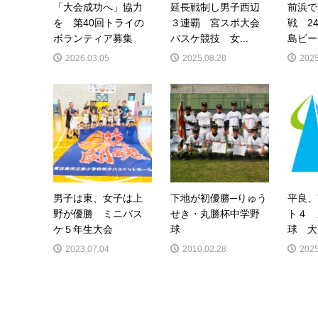
「大会成功へ」協力
延長戦制し男子西辺
前浜で
を 第40回トライの
３連覇 宮スポ大会
戦 2
ボランティア募集
バスケ競技 女...
島ビー
2026.03.05
2025.08.28
2025
男子は東、女子は上
下地が初優勝─りゅう
平良、
野が優勝 ミニバス
せき・丸勝杯中学野
ト４ 
ケ５年生大会
球
球 大
2023.07.04
2010.02.28
2025