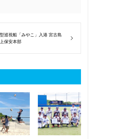
型巡視船「みやこ」入港 宮古島
上保安本部