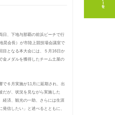
両日、下地与那覇の前浜ビーチで行
下地晃会長）が市陸上競技場会議室で
回目となる本大会には、５月16日か
で金メダルを獲得したチーム土屋の
で６月実施が11月に延期され、出
波だが、状況を見ながら実施した
。経済、観光の一助、さらには生涯
に発信したい」と述べるとともに、