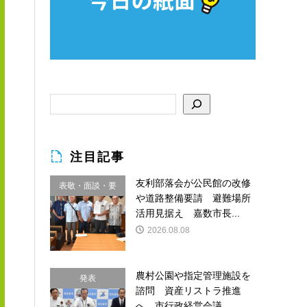
注目記事
友利部落会が公民館の改修
表敬・面談・要
や道路整備要請 避難場所
請
活用見据え 嘉数市長...
2026.08.08
農村公園や指定管理施設を
発表
諮問 資産リストラ推進
へ 市行政経営会議