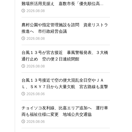
難場所活用見据え 嘉数市長「優先順位高...
2026.08.08
農村公園や指定管理施設を諮問 資産リストラ
推進へ 市行政経営会議
2026.08.08
台風１３号が宮古接近 暴風警報発表、３大橋
通行止め 空の便２日連続閉館
2026.08.08
台風１３号接近で空の便大混乱全日空やＪＡ
Ｌ、ＳＫＹ７日から大量欠航 宮古路線も直撃
2026.08.06
チョイソコ友利線、比嘉エリア追加へ 運行車
両も福祉仕様に変更 地域公共交通協
2026.08.06