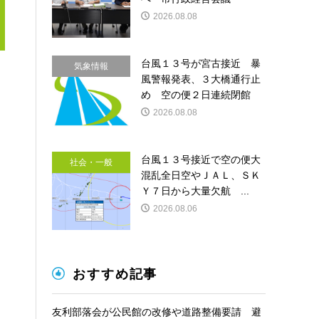
2026.08.08
台風１３号が宮古接近 暴
気象情報
風警報発表、３大橋通行止
め 空の便２日連続閉館
2026.08.08
台風１３号接近で空の便大
社会・一般
混乱全日空やＪＡＬ、ＳＫ
Ｙ７日から大量欠航 ...
2026.08.06
おすすめ記事
友利部落会が公民館の改修や道路整備要請 避