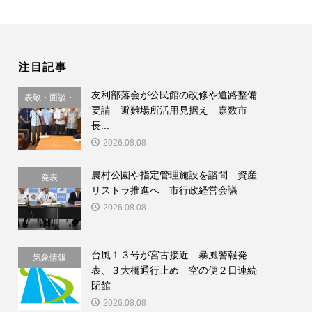
注目記事
友利部落会が公民館の改修や道路整備
表敬・面談・
要請 避難場所活用見据え 嘉数市
要請
長...
2026.08.08
農村公園や指定管理施設を諮問 資産
発表
リストラ推進へ 市行政経営会議
2026.08.08
台風１３号が宮古接近 暴風警報発
気象情報
表、３大橋通行止め 空の便２日連続
閉館
2026.08.08