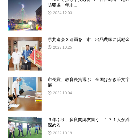
防犯協 年末...
2024.12.03
県共進会３連覇を 市、出品農家に奨励金
2023.10.25
市長賞、教育長賞選ぶ 全国はがき筆文字
展
2022.10.04
３年ぶり、多良間郷友集う １７１人が絆
深める
2022.10.19