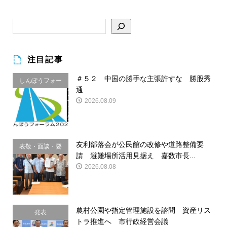
注目記事
＃５２ 中国の勝手な主張許すな 勝股秀
しんぽうフォー
通
ラム
2026.08.09
友利部落会が公民館の改修や道路整備要
表敬・面談・要
請 避難場所活用見据え 嘉数市長...
請
2026.08.08
農村公園や指定管理施設を諮問 資産リス
発表
トラ推進へ 市行政経営会議