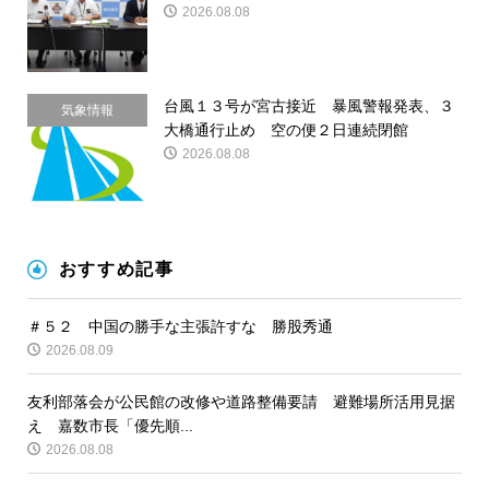
2026.08.08
台風１３号が宮古接近 暴風警報発表、３
気象情報
大橋通行止め 空の便２日連続閉館
2026.08.08
おすすめ記事
＃５２ 中国の勝手な主張許すな 勝股秀通
2026.08.09
友利部落会が公民館の改修や道路整備要請 避難場所活用見据
え 嘉数市長「優先順...
2026.08.08