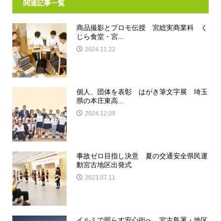
関連記事一覧
商品撮影とプロモ伝授 宮総実商業科 く
じら食堂・宮...
2024.11.22
個人、団体を表彰 はがき筆文字展 埼玉
県の本庄東高...
2024.12.09
事故ゼロ目指し決意 夏の交通安全県民運
動宮古地区出発式
2023.07.11
イルミで照らす安心街へ 宮古島署・地区