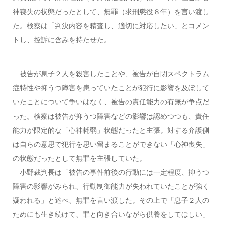
神喪失の状態だったとして、無罪（求刑懲役８年）を言い渡し
た。検察は「判決内容を精査し、適切に対応したい」とコメン
トし、控訴に含みを持たせた。
被告が息子２人を殺害したことや、被告が自閉スペクトラム
症特性や抑うつ障害を患っていたことが犯行に影響を及ぼして
いたことについて争いはなく、被告の責任能力の有無が争点だ
った。検察は被告が抑うつ障害などの影響は認めつつも、責任
能力が限定的な「心神耗弱」状態だったと主張。対する弁護側
は自らの意思で犯行を思い留まることができない「心神喪失」
の状態だったとして無罪を主張していた。
小野裁判長は「被告の事件前後の行動には一定程度、抑うつ
障害の影響がみられ、行動制御能力が失われていたことが強く
疑われる」と述べ、無罪を言い渡した。その上で「息子２人の
ためにも生き続けて、罪と向き合いながら供養をしてほしい」