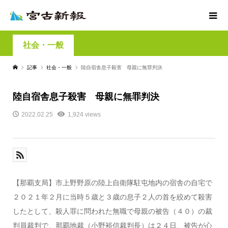
社会・一般
記事
社会・一般
陸自宿舎息子殺害 母親に無罪判決
陸自宿舎息子殺害 母親に無罪判決
2022.02.25
1,924 views
【那覇支局】市上野野原の陸上自衛隊駐屯地内の宿舎の自宅で
２０２１年２月に当時５歳と３歳の息子２人の首を絞めて殺害
したとして、殺人罪に問われた無職で母親の被告（４０）の裁
判員裁判で、那覇地裁（小野裕信裁判長）は２４日、被告が心