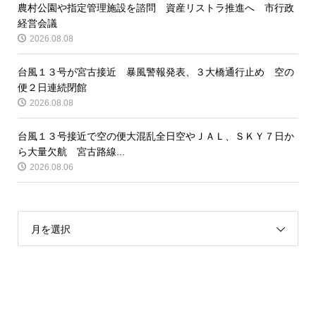
農村公園や指定管理施設を諮問 資産リストラ推進へ 市行政
経営会議
2026.08.08
台風１３号が宮古接近 暴風警報発表、３大橋通行止め 空の
便２日連続閉館
2026.08.08
台風１３号接近で空の便大混乱全日空やＪＡＬ、ＳＫＹ７日か
ら大量欠航 宮古路線...
2026.08.06
月を選択