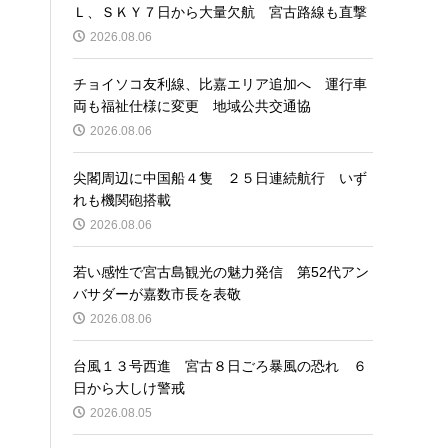
Ｌ、ＳＫＹ７日から大量欠航 宮古路線も直撃
2026.08.06
チョイソコ友利線、比嘉エリア追加へ 運行車
両も福祉仕様に変更 地域公共交通協
2026.08.06
尖閣周辺に中国船４隻 ２５日連続航行 いず
れも機関砲搭載
2026.08.06
若い感性で宮古島観光の魅力発信 第52代アン
バサダーが嘉数市長を表敬
2026.08.06
台風１３号西進 宮古８日ごろ暴風の恐れ ６
日から大しけ警戒
2026.08.05