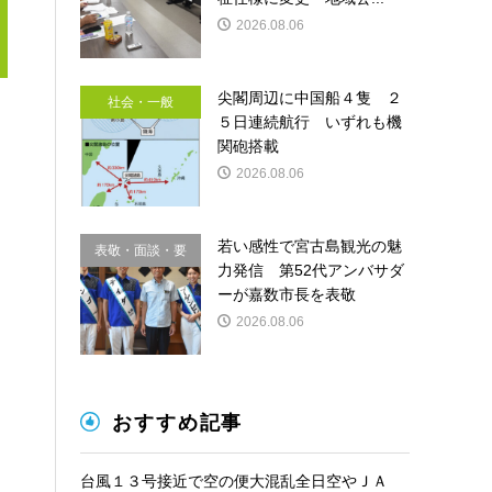
2026.08.06
尖閣周辺に中国船４隻 ２
社会・一般
５日連続航行 いずれも機
関砲搭載
2026.08.06
若い感性で宮古島観光の魅
表敬・面談・要
力発信 第52代アンバサダ
請
ーが嘉数市長を表敬
2026.08.06
おすすめ記事
台風１３号接近で空の便大混乱全日空やＪＡ