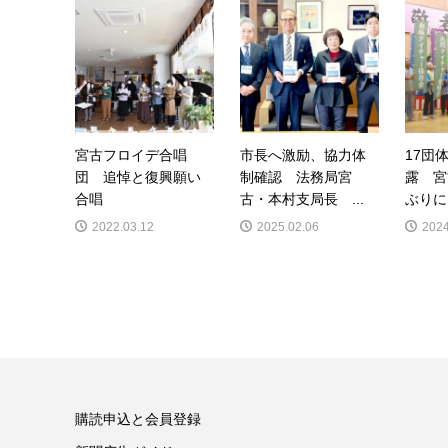
宮古フロイデ合唱
市長へ激励、協力体
17団
団 追悼と復興願い
制確認 法務局宮
露 宮
合唱
古・本村支局長 ...
ぶりに
2022.03.12
2025.02.06
2024
購読申込と会員登録