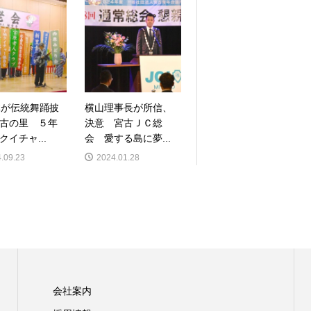
体が伝統舞踊披
横山理事長が所信、
古の里 ５年
決意 宮古ＪＣ総
クイチャ...
会 愛する島に夢...
.09.23
2024.01.28
会社案内