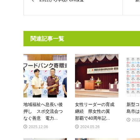
関連記事一覧
地域福祉へ息長い後
女性リーダーの育成
新型コ
押し スポ交流会つ
継続 県女性の翼
島市は
なぐ善意 電力...
那覇で40周年記...
2022
2025.12.06
2024.05.26