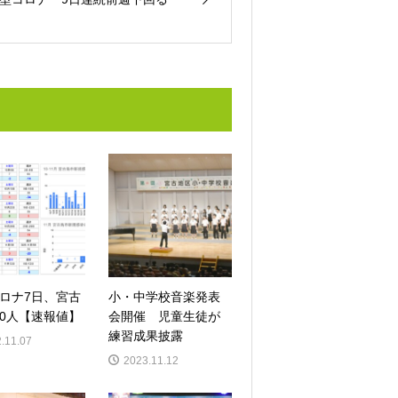
ロナ7日、宮古
小・中学校音楽発表
0人【速報値】
会開催 児童生徒が
練習成果披露
.11.07
2023.11.12