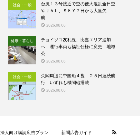
台風１３号接近で空の便大混乱全日空
社会・一般
やＪＡＬ、ＳＫＹ７日から大量欠
航 ...
2026.08.06
チョイソコ友利線、比嘉エリア追加
健康・暮らし
へ 運行車両も福祉仕様に変更 地域
公...
2026.08.06
尖閣周辺に中国船４隻 ２５日連続航
社会・一般
行 いずれも機関砲搭載
2026.08.06
法人向け購読広告プラン
新聞広告ガイド