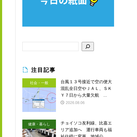
注目記事
台風１３号接近で空の便大
社会・一般
混乱全日空やＪＡＬ、ＳＫ
Ｙ７日から大量欠航 ...
2026.08.06
チョイソコ友利線、比嘉エ
健康・暮らし
リア追加へ 運行車両も福
祉仕様に変更 地域公...