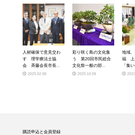
人材確保で意見交わ
彩り咲く島の文化集
地域、
す 理学療法士協
う 第20回市民総合
福 上
会 斉藤会長市長...
文化祭一般の部...
「集い
2025.02.08
2025.10.09
2023
購読申込と会員登録