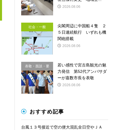
2026.08.06
尖閣周辺に中国船４隻 ２
社会・一般
５日連続航行 いずれも機
関砲搭載
2026.08.06
若い感性で宮古島観光の魅
表敬・面談・要
力発信 第52代アンバサダ
請
ーが嘉数市長を表敬
2026.08.06
おすすめ記事
台風１３号接近で空の便大混乱全日空やＪＡ