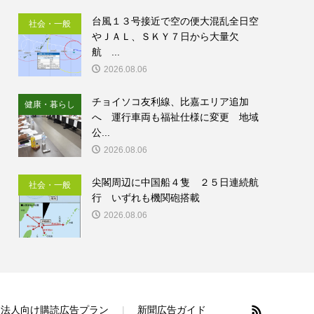
台風１３号接近で空の便大混乱全日空
社会・一般
やＪＡＬ、ＳＫＹ７日から大量欠
航 ...
2026.08.06
チョイソコ友利線、比嘉エリア追加
健康・暮らし
へ 運行車両も福祉仕様に変更 地域
公...
2026.08.06
尖閣周辺に中国船４隻 ２５日連続航
社会・一般
行 いずれも機関砲搭載
2026.08.06
法人向け購読広告プラン
新聞広告ガイド