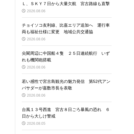
Ｌ、ＳＫＹ７日から大量欠航 宮古路線も直撃
2026.08.06
チョイソコ友利線、比嘉エリア追加へ 運行車
両も福祉仕様に変更 地域公共交通協
2026.08.06
尖閣周辺に中国船４隻 ２５日連続航行 いず
れも機関砲搭載
2026.08.06
若い感性で宮古島観光の魅力発信 第52代アン
バサダーが嘉数市長を表敬
2026.08.06
台風１３号西進 宮古８日ごろ暴風の恐れ ６
日から大しけ警戒
2026.08.05