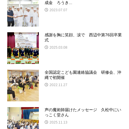
成金 ろうき...
2023.07.07
感謝を胸に笑顔、涙で 西辺中第76回卒業
式
2025.03.08
全国認定こども園連絡協議会 研修会、沖
縄で初開催
2022.11.27
声の魔術師届けたメッセージ 久松中にい
っこく堂さん
2025.11.13