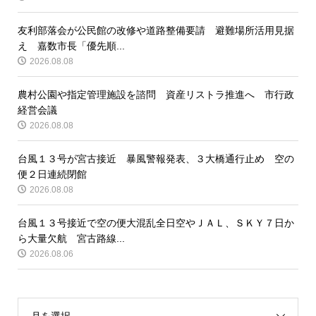
友利部落会が公民館の改修や道路整備要請 避難場所活用見据
え 嘉数市長「優先順...
2026.08.08
農村公園や指定管理施設を諮問 資産リストラ推進へ 市行政
経営会議
2026.08.08
台風１３号が宮古接近 暴風警報発表、３大橋通行止め 空の
便２日連続閉館
2026.08.08
台風１３号接近で空の便大混乱全日空やＪＡＬ、ＳＫＹ７日か
ら大量欠航 宮古路線...
2026.08.06