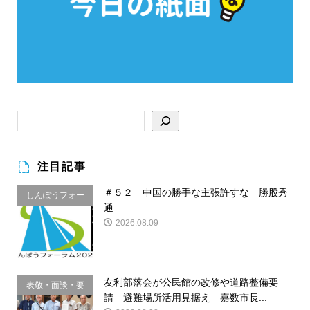
注目記事
＃５２ 中国の勝手な主張許すな 勝股秀
しんぽうフォー
通
ラム
2026.08.09
友利部落会が公民館の改修や道路整備要
表敬・面談・要
請 避難場所活用見据え 嘉数市長...
請