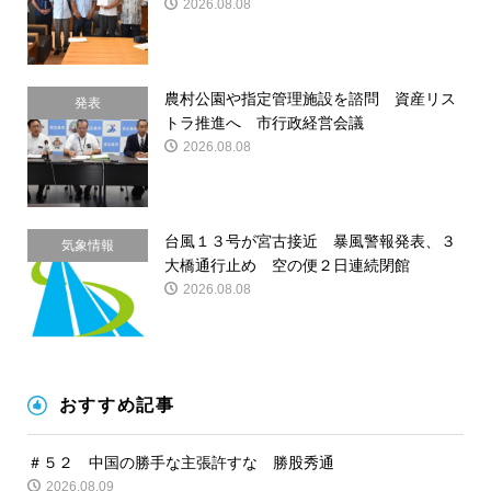
2026.08.08
農村公園や指定管理施設を諮問 資産リス
発表
トラ推進へ 市行政経営会議
2026.08.08
台風１３号が宮古接近 暴風警報発表、３
気象情報
大橋通行止め 空の便２日連続閉館
2026.08.08
おすすめ記事
＃５２ 中国の勝手な主張許すな 勝股秀通
2026.08.09