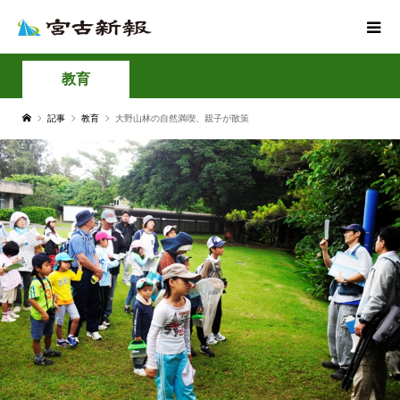
教育
記事
教育
大野山林の自然満喫、親子が散策