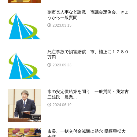
副市長人事など論戦 市議会定例会、きょ
うから一般質問
2023.03.15
死亡事故で損害賠償 市、補正に１２８０
万円
2023.09.23
水の安定供給策を問う 一般質問・我如古
三雄氏 農業...
2024.06.19
市長、一括交付金減額に懸念 県振興拡大
会議