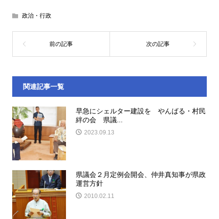
政治・行政
関連記事一覧
早急にシェルター建設を やんばる・村民
絆の会 県議...
2023.09.13
県議会２月定例会開会、仲井真知事が県政
運営方針
2010.02.11