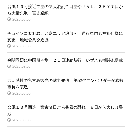
台風１３号接近で空の便大混乱全日空やＪＡＬ、ＳＫＹ７日か
ら大量欠航 宮古路線...
2026.08.06
チョイソコ友利線、比嘉エリア追加へ 運行車両も福祉仕様に
変更 地域公共交通協
2026.08.06
尖閣周辺に中国船４隻 ２５日連続航行 いずれも機関砲搭載
2026.08.06
若い感性で宮古島観光の魅力発信 第52代アンバサダーが嘉数
市長を表敬
2026.08.06
台風１３号西進 宮古８日ごろ暴風の恐れ ６日から大しけ警
戒
2026.08.05