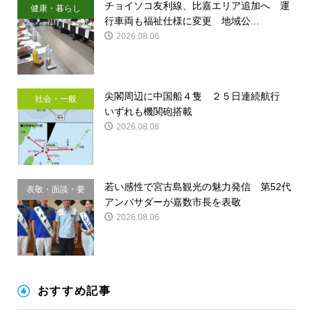
チョイソコ友利線、比嘉エリア追加へ 運
健康・暮らし
行車両も福祉仕様に変更 地域公...
2026.08.06
尖閣周辺に中国船４隻 ２５日連続航行
社会・一般
いずれも機関砲搭載
2026.08.06
若い感性で宮古島観光の魅力発信 第52代
表敬・面談・要
アンバサダーが嘉数市長を表敬
請
2026.08.06
おすすめ記事