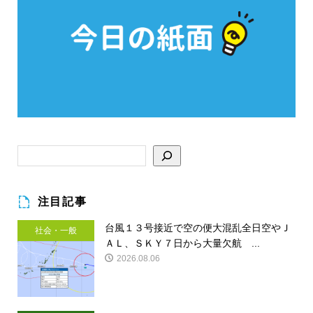
注目記事
台風１３号接近で空の便大混乱全日空やＪ
社会・一般
ＡＬ、ＳＫＹ７日から大量欠航 ...
2026.08.06