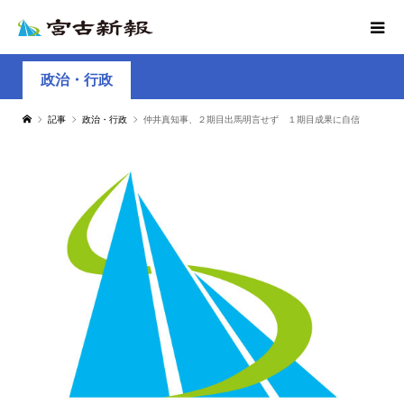
政治・行政
記事
政治・行政
仲井真知事、２期目出馬明言せず １期目成果に自信