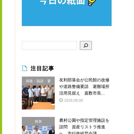
注目記事
友利部落会が公民館の改修
表敬・面談・要
や道路整備要請 避難場所
請
活用見据え 嘉数市長...
2026.08.08
農村公園や指定管理施設を
発表
諮問 資産リストラ推進
へ 市行政経営会議