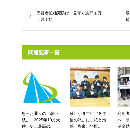
高齢者孤独死防げ、見守り訪問１万
環
回以上に
植
関連記事一覧
思った通りの〝暑い
砂川小６年生〝８年
利用者
秋〟 2025年10月天
後の私〟に手紙と泡
へ 県
候 史上最高の...
盛 多良川で貯...
基金助