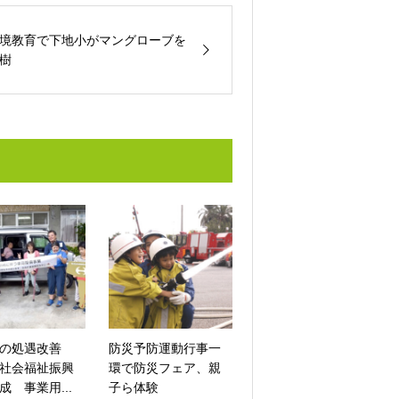
境教育で下地小がマングローブを
樹
の処遇改善
防災予防運動行事一
社会福祉振興
環で防災フェア、親
成 事業用...
子ら体験