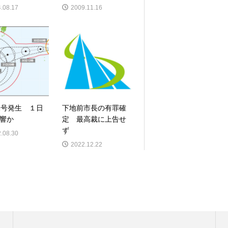
.08.17
2009.11.16
1号発生 １日
下地前市長の有罪確
響か
定 最高裁に上告せ
ず
.08.30
2022.12.22