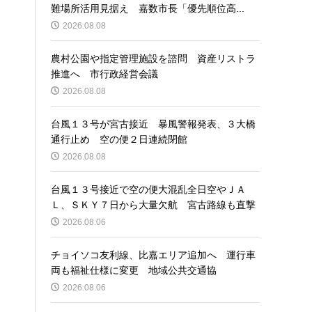
難場所活用見据え 嘉数市長「優先順位高...
2026.08.08
農村公園や指定管理施設を諮問 資産リストラ
推進へ 市行政経営会議
2026.08.08
台風１３号が宮古接近 暴風警報発表、３大橋
通行止め 空の便２日連続閉館
2026.08.08
台風１３号接近で空の便大混乱全日空やＪＡ
Ｌ、ＳＫＹ７日から大量欠航 宮古路線も直撃
2026.08.06
チョイソコ友利線、比嘉エリア追加へ 運行車
両も福祉仕様に変更 地域公共交通協
2026.08.06