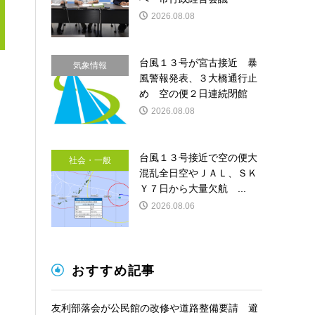
2026.08.08
台風１３号が宮古接近 暴
気象情報
風警報発表、３大橋通行止
め 空の便２日連続閉館
2026.08.08
台風１３号接近で空の便大
社会・一般
混乱全日空やＪＡＬ、ＳＫ
Ｙ７日から大量欠航 ...
2026.08.06
おすすめ記事
友利部落会が公民館の改修や道路整備要請 避