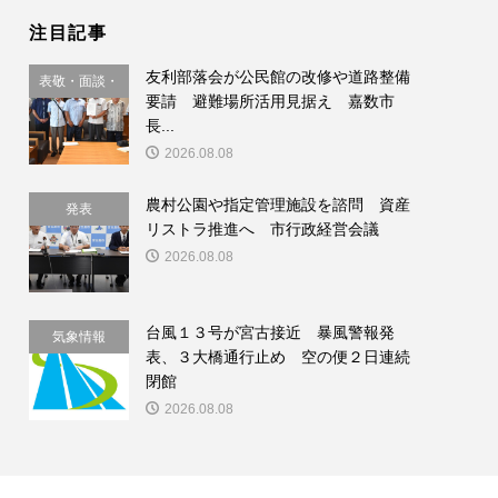
注目記事
友利部落会が公民館の改修や道路整備
表敬・面談・
要請 避難場所活用見据え 嘉数市
要請
長...
2026.08.08
農村公園や指定管理施設を諮問 資産
発表
リストラ推進へ 市行政経営会議
2026.08.08
台風１３号が宮古接近 暴風警報発
気象情報
表、３大橋通行止め 空の便２日連続
閉館
2026.08.08