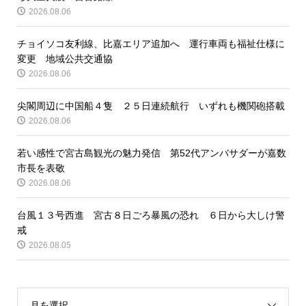
2026.08.06
チョイソコ友利線、比嘉エリア追加へ 運行車両も福祉仕様に
変更 地域公共交通協
2026.08.06
尖閣周辺に中国船４隻 ２５日連続航行 いずれも機関砲搭載
2026.08.06
若い感性で宮古島観光の魅力発信 第52代アンバサダーが嘉数
市長を表敬
2026.08.06
台風１３号西進 宮古８日ごろ暴風の恐れ ６日から大しけ警
戒
2026.08.05
月を選択