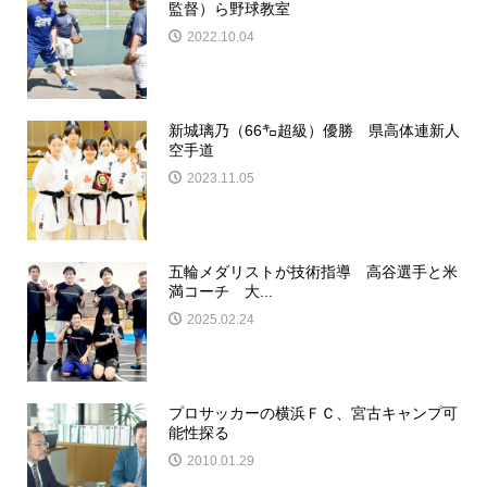
監督）ら野球教室
2022.10.04
新城璃乃（66㌔超級）優勝 県高体連新人
空手道
2023.11.05
五輪メダリストが技術指導 高谷選手と米
満コーチ 大...
2025.02.24
プロサッカーの横浜ＦＣ、宮古キャンプ可
能性探る
2010.01.29