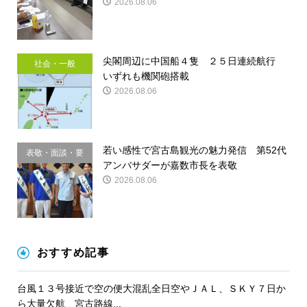
2026.08.06
尖閣周辺に中国船４隻 ２５日連続航行
社会・一般
いずれも機関砲搭載
2026.08.06
若い感性で宮古島観光の魅力発信 第52代
表敬・面談・要
アンバサダーが嘉数市長を表敬
請
2026.08.06
おすすめ記事
台風１３号接近で空の便大混乱全日空やＪＡＬ、ＳＫＹ７日か
ら大量欠航 宮古路線...