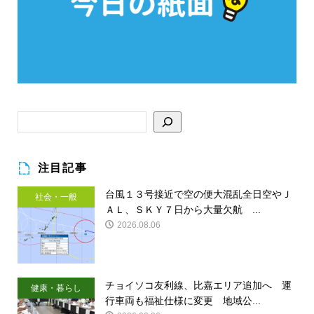
注目記事
台風１３号接近で空の便大混乱全日空やＪ
社会・一般
ＡＬ、ＳＫＹ７日から大量欠航 ...
2026.08.06
チョイソコ友利線、比嘉エリア追加へ 運
健康・暮らし
行車両も福祉仕様に変更 地域公...