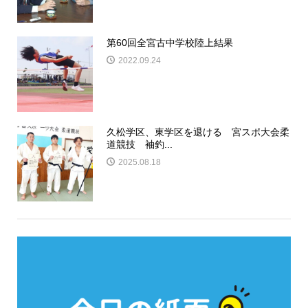
第60回全宮古中学校陸上結果
2022.09.24
久松学区、東学区を退ける 宮スポ大会柔
道競技 袖釣...
2025.08.18