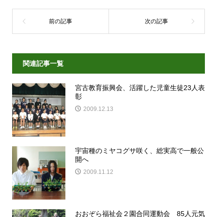
関連記事一覧
宮古教育振興会、活躍した児童生徒23人表
彰
2009.12.13
宇宙種のミヤコグサ咲く、総実高で一般公
開へ
2009.11.12
おおぞら福祉会２園合同運動会 85人元気