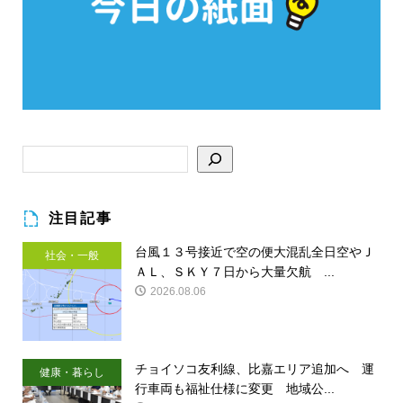
注目記事
台風１３号接近で空の便大混乱全日空やＪ
社会・一般
ＡＬ、ＳＫＹ７日から大量欠航 ...
2026.08.06
チョイソコ友利線、比嘉エリア追加へ 運
健康・暮らし
行車両も福祉仕様に変更 地域公...