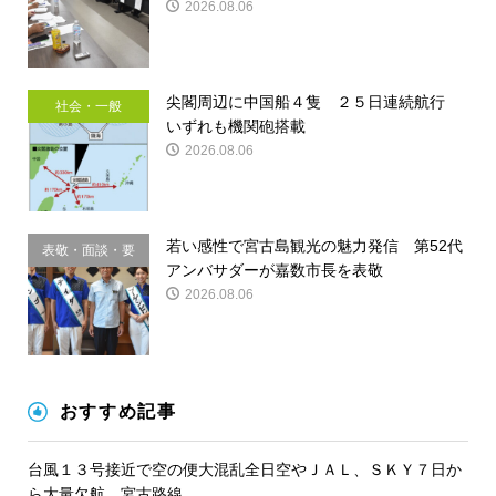
2026.08.06
尖閣周辺に中国船４隻 ２５日連続航行
社会・一般
いずれも機関砲搭載
2026.08.06
若い感性で宮古島観光の魅力発信 第52代
表敬・面談・要
アンバサダーが嘉数市長を表敬
請
2026.08.06
おすすめ記事
台風１３号接近で空の便大混乱全日空やＪＡＬ、ＳＫＹ７日か
ら大量欠航 宮古路線...