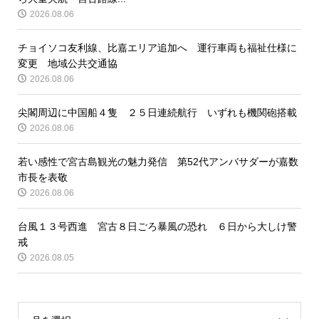
2026.08.06
チョイソコ友利線、比嘉エリア追加へ 運行車両も福祉仕様に
変更 地域公共交通協
2026.08.06
尖閣周辺に中国船４隻 ２５日連続航行 いずれも機関砲搭載
2026.08.06
若い感性で宮古島観光の魅力発信 第52代アンバサダーが嘉数
市長を表敬
2026.08.06
台風１３号西進 宮古８日ごろ暴風の恐れ ６日から大しけ警
戒
2026.08.05