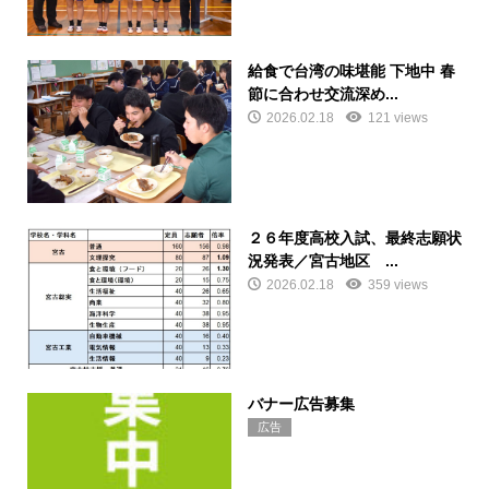
給食で台湾の味堪能 下地中 春
節に合わせ交流深め...
2026.02.18
121 views
２６年度高校入試、最終志願状
況発表／宮古地区 ...
2026.02.18
359 views
バナー広告募集
広告