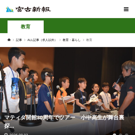
教育
記事
ALL記事（求人以外）
教育・暮らし
教育
マティダ開館30周年でツアー 小中高生が舞台裏
探...