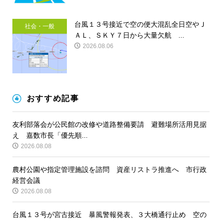
台風１３号接近で空の便大混乱全日空やＪ
社会・一般
ＡＬ、ＳＫＹ７日から大量欠航 ...
2026.08.06
おすすめ記事
友利部落会が公民館の改修や道路整備要請 避難場所活用見据
え 嘉数市長「優先順...
2026.08.08
農村公園や指定管理施設を諮問 資産リストラ推進へ 市行政
経営会議
2026.08.08
台風１３号が宮古接近 暴風警報発表、３大橋通行止め 空の