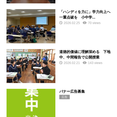
「ハンディを力に」学力向上へ
一重点破を 小中学...
2026.02.25
70 views
道徳的価値に理解深める 下地
中、中間報告で公開授業
2026.02.21
143 views
バナー広告募集
広告