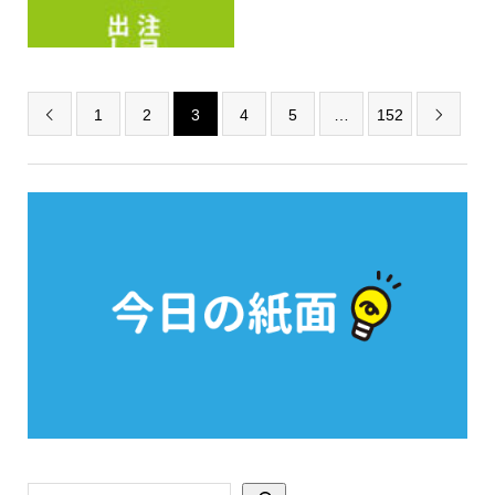
1
2
3
4
5
…
152

