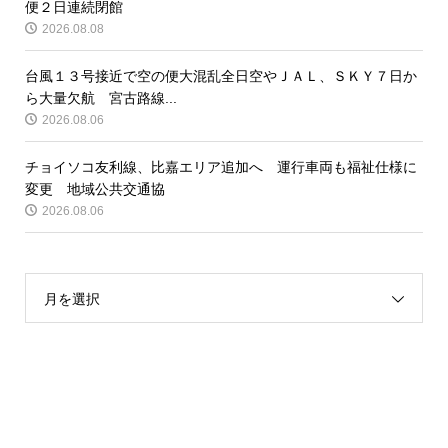
便２日連続閉館
2026.08.08
台風１３号接近で空の便大混乱全日空やＪＡＬ、ＳＫＹ７日か
ら大量欠航 宮古路線...
2026.08.06
チョイソコ友利線、比嘉エリア追加へ 運行車両も福祉仕様に
変更 地域公共交通協
2026.08.06
月を選択