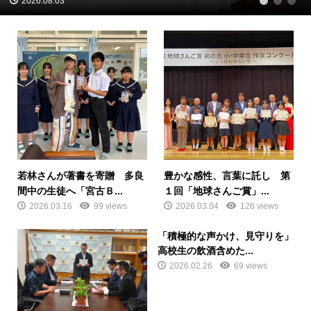
2026.08.03
1
2
3
若林さんが著書を寄贈 多良
豊かな感性、言葉に託し 第
間中の生徒へ「宮古Ｂ...
１回「地球さんご賞」...
2026.03.16
99 views
2026.03.04
126 views
「積極的な声かけ、見守りを」
高校生の飲酒含めた...
2026.02.26
69 views