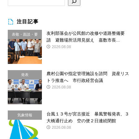
注目記事
友利部落会が公民館の改修や道路整備要
表敬・面談・要
請 避難場所活用見据え 嘉数市長...
請
2026.08.08
農村公園や指定管理施設を諮問 資産リス
発表
トラ推進へ 市行政経営会議
2026.08.08
台風１３号が宮古接近 暴風警報発表、３
気象情報
大橋通行止め 空の便２日連続閉館
2026.08.08