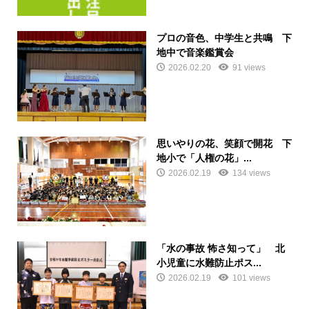
プロの音色、中学生と共鳴 下
地中で音楽鑑賞会
2026.02.20
91 views
思いやりの花、笑顔で開花 下
地小で「人権の花」...
2026.02.19
134 views
「水の事故 怖さ知って」 北
小児童に水難防止ポス...
2026.02.19
101 views