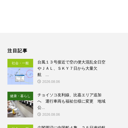
注目記事
台風１３号接近で空の便大混乱全日空
社会・一般
やＪＡＬ、ＳＫＹ７日から大量欠
航 ...
2026.08.06
チョイソコ友利線、比嘉エリア追加
健康・暮らし
へ 運行車両も福祉仕様に変更 地域
公...
2026.08.06
尖閣周辺に中国船４隻 ２５日連続航