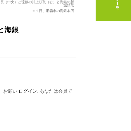
社長（中央）と琉銀の川上頭取（右）と海銀の新
城頭取
＝１日、那覇市の海銀本店
と海銀
。お願い
ログイン
. あなたは会員で