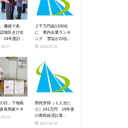
、優績で表
２千万円超1330社
辺地区きび生
に 県内企業ランキ
24年度計...
ング 雪塩が23位...
.06.27
2026.01.06
の日」下地島
県民所得（１人当た
多良間産ＰＲ
り）241万円 19年度
の県民経済計算...
.05.10
2022.08.16