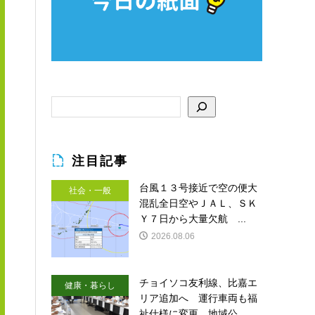
注目記事
台風１３号接近で空の便大
社会・一般
混乱全日空やＪＡＬ、ＳＫ
Ｙ７日から大量欠航 ...
2026.08.06
チョイソコ友利線、比嘉エ
健康・暮らし
リア追加へ 運行車両も福
祉仕様に変更 地域公...