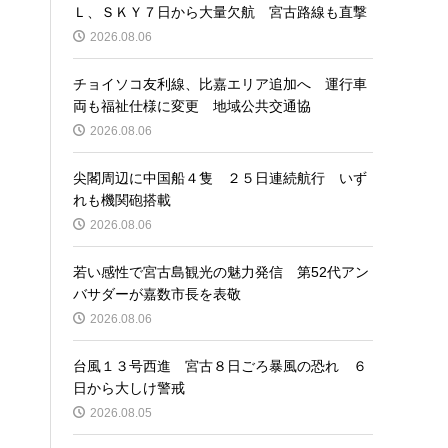
Ｌ、ＳＫＹ７日から大量欠航 宮古路線も直撃
2026.08.06
チョイソコ友利線、比嘉エリア追加へ 運行車
両も福祉仕様に変更 地域公共交通協
2026.08.06
尖閣周辺に中国船４隻 ２５日連続航行 いず
れも機関砲搭載
2026.08.06
若い感性で宮古島観光の魅力発信 第52代アン
バサダーが嘉数市長を表敬
2026.08.06
台風１３号西進 宮古８日ごろ暴風の恐れ ６
日から大しけ警戒
2026.08.05