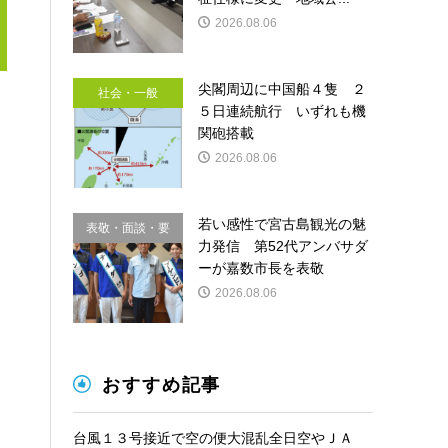
2026.08.06
尖閣周辺に中国船４隻 ２
社会・一般
５日連続航行 いずれも機
関砲搭載
2026.08.06
若い感性で宮古島観光の魅
表敬・面談・要
力発信 第52代アンバサダ
請
ーが嘉数市長を表敬
2026.08.06
おすすめ記事
台風１３号接近で空の便大混乱全日空やＪＡ