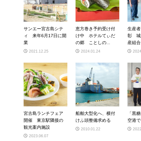
サンエー宮古島シテ
恵方巻き予約受け付
生産者
ィ 来年6月17日に開
け中 ホテルてぃだ
彰 城
業
の郷 ことしの...
産組合 
2021.12.25
2024.01.24
2024
宮古島ランチフェア
船舶大型化へ、横付
「黒糖
開催 東京駅隣接の
けふ頭整備求める
空港で
観光案内施設
2010.01.22
2022
2023.06.07