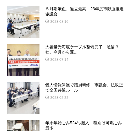
５月期献血、過去最高 23年度市献血推進
協議会
2023.08.16
大容量光海底ケーブル整備完了 通信３
社、今月から運...
2023.07.14
個人情報保護で議員研修 市議会、法改正
で全国共通ルール
2023.02.22
年末年始ごみ524㌧搬入 種別は可燃ごみ
最多