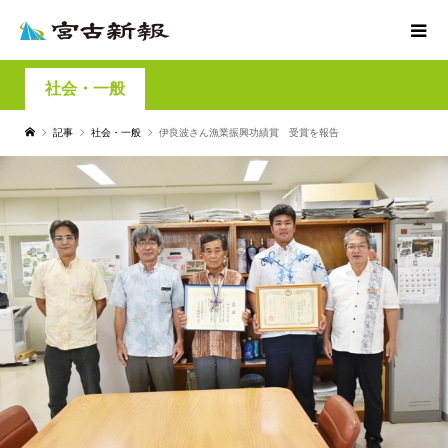
社会・一般
記事
社会・一般
伊良波さん漁業振興功績賞 受賞を報告