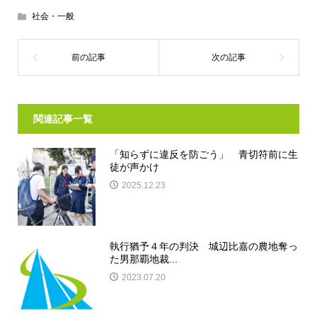
社会・一般
関連記事一覧
「知らずに違反を防ごう」 青切符前に生
徒が声かけ
2025.12.23
執行猶予４年の判決 城辺比嘉の農地奪っ
た男那覇地裁...
2023.07.20