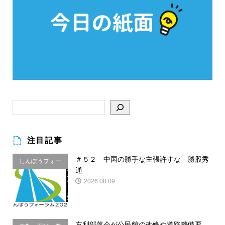
注目記事
＃５２ 中国の勝手な主張許すな 勝股秀
しんぽうフォー
通
ラム
2026.08.09
友利部落会が公民館の改修や道路整備要