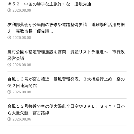
＃５２ 中国の勝手な主張許すな 勝股秀通
2026.08.09
友利部落会が公民館の改修や道路整備要請 避難場所活用見据
え 嘉数市長「優先順...
2026.08.08
農村公園や指定管理施設を諮問 資産リストラ推進へ 市行政
経営会議
2026.08.08
台風１３号が宮古接近 暴風警報発表、３大橋通行止め 空の
便２日連続閉館
2026.08.08
台風１３号接近で空の便大混乱全日空やＪＡＬ、ＳＫＹ７日か
ら大量欠航 宮古路線...
2026.08.06