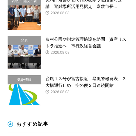
表敬・面談・要
請 避難場所活用見据え 嘉数市長...
請
2026.08.08
農村公園や指定管理施設を諮問 資産リス
発表
トラ推進へ 市行政経営会議
2026.08.08
台風１３号が宮古接近 暴風警報発表、３
気象情報
大橋通行止め 空の便２日連続閉館
2026.08.08
おすすめ記事