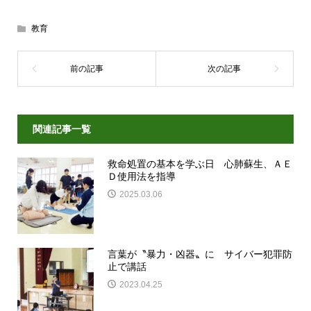
教育
関連記事一覧
救命処置の基本を学ぶ日 心肺蘇生、ＡＥ
Ｄ使用法を指導
2025.03.06
言葉が〝暴力・凶器〟に サイバー犯罪防
止で講話
2023.04.25