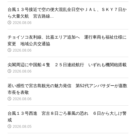
台風１３号接近で空の便大混乱全日空やＪＡＬ、ＳＫＹ７日か
ら大量欠航 宮古路線...
2026.08.06
チョイソコ友利線、比嘉エリア追加へ 運行車両も福祉仕様に
変更 地域公共交通協
2026.08.06
尖閣周辺に中国船４隻 ２５日連続航行 いずれも機関砲搭載
2026.08.06
若い感性で宮古島観光の魅力発信 第52代アンバサダーが嘉数
市長を表敬
2026.08.06
台風１３号西進 宮古８日ごろ暴風の恐れ ６日から大しけ警
戒
2026.08.05