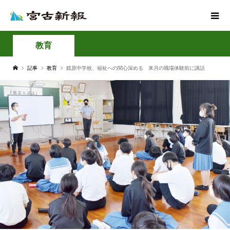
教育
記事
教育
鏡原中学校、福祉への関心深める 来月の職場体験前に講話