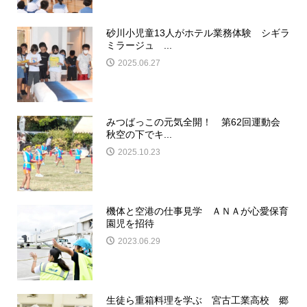
砂川小児童13人がホテル業務体験 シギラ
ミラージュ ...
2025.06.27
みつばっこの元気全開！ 第62回運動会
秋空の下でキ...
2025.10.23
機体と空港の仕事見学 ＡＮＡが心愛保育
園児を招待
2023.06.29
生徒ら重箱料理を学ぶ 宮古工業高校 郷