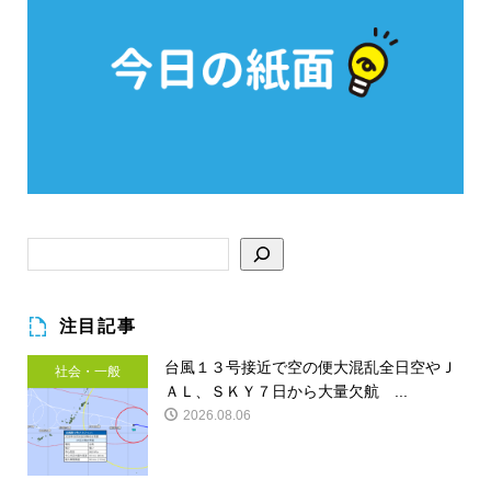
注目記事
台風１３号接近で空の便大混乱全日空やＪ
社会・一般
ＡＬ、ＳＫＹ７日から大量欠航 ...
2026.08.06