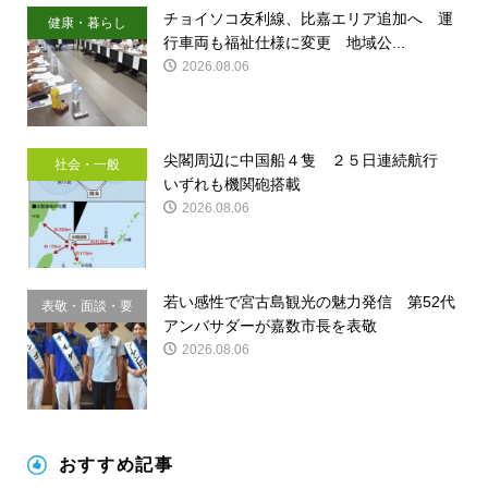
チョイソコ友利線、比嘉エリア追加へ 運
健康・暮らし
行車両も福祉仕様に変更 地域公...
2026.08.06
尖閣周辺に中国船４隻 ２５日連続航行
社会・一般
いずれも機関砲搭載
2026.08.06
若い感性で宮古島観光の魅力発信 第52代
表敬・面談・要
アンバサダーが嘉数市長を表敬
請
2026.08.06
おすすめ記事