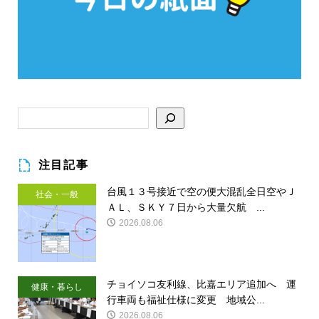
注目記事
台風１３号接近で空の便大混乱全日空やＪ
社会・一般
ＡＬ、ＳＫＹ７日から大量欠航 ...
2026.08.06
チョイソコ友利線、比嘉エリア追加へ 運
健康・暮らし
行車両も福祉仕様に変更 地域公...
2026.08.06