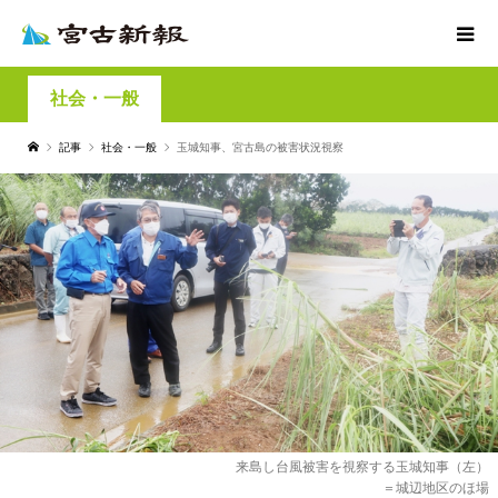
社会・一般
記事
社会・一般
玉城知事、宮古島の被害状況視察
来島し台風被害を視察する玉城知事（左）
＝城辺地区のほ場