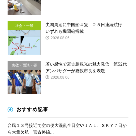
尖閣周辺に中国船４隻 ２５日連続航行
社会・一般
いずれも機関砲搭載
2026.08.06
若い感性で宮古島観光の魅力発信 第52代
表敬・面談・要
アンバサダーが嘉数市長を表敬
請
2026.08.06
おすすめ記事
台風１３号接近で空の便大混乱全日空やＪＡＬ、ＳＫＹ７日か
ら大量欠航 宮古路線...