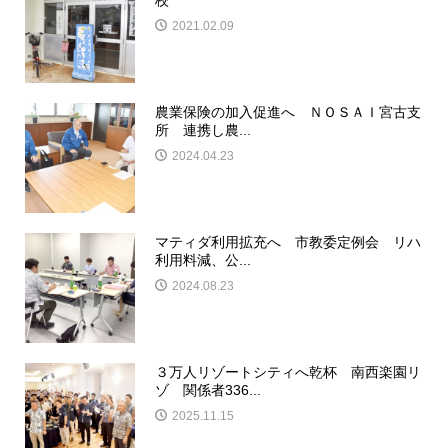
校
2021.02.09
農業保険の加入促進へ ＮＯＳＡＩ宮古支
所 連携し農...
2024.04.23
マティダ利用拡充へ 市教委定例会 リハ
利用料減、公...
2024.08.23
３万人リゾートシティへ乾杯 南西楽園リ
ゾ 関係者336...
2025.11.15