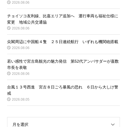
2026.08.06
チョイソコ友利線、比嘉エリア追加へ 運行車両も福祉仕様に
変更 地域公共交通協
2026.08.06
尖閣周辺に中国船４隻 ２５日連続航行 いずれも機関砲搭載
2026.08.06
若い感性で宮古島観光の魅力発信 第52代アンバサダーが嘉数
市長を表敬
2026.08.06
台風１３号西進 宮古８日ごろ暴風の恐れ ６日から大しけ警
戒
2026.08.05
月を選択