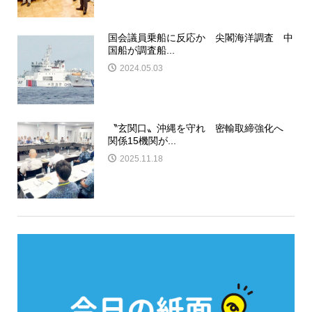
国会議員乗船に反応か 尖閣海洋調査 中
国船が調査船...
2024.05.03
〝玄関口〟沖縄を守れ 密輸取締強化へ
関係15機関が...
2025.11.18