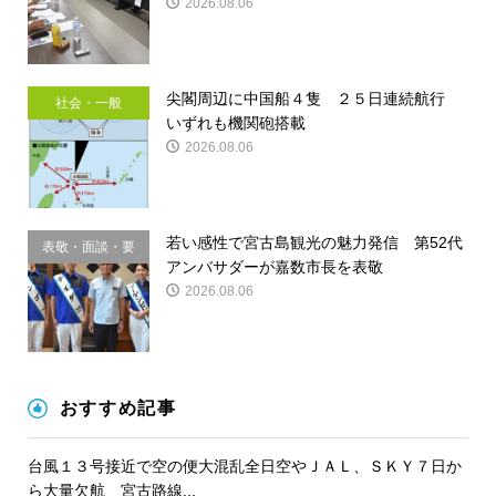
2026.08.06
尖閣周辺に中国船４隻 ２５日連続航行
社会・一般
いずれも機関砲搭載
2026.08.06
若い感性で宮古島観光の魅力発信 第52代
表敬・面談・要
アンバサダーが嘉数市長を表敬
請
2026.08.06
おすすめ記事
台風１３号接近で空の便大混乱全日空やＪＡＬ、ＳＫＹ７日か
ら大量欠航 宮古路線...