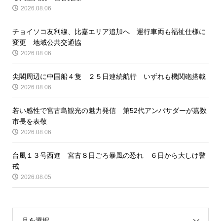
2026.08.06
チョイソコ友利線、比嘉エリア追加へ 運行車両も福祉仕様に
変更 地域公共交通協
2026.08.06
尖閣周辺に中国船４隻 ２５日連続航行 いずれも機関砲搭載
2026.08.06
若い感性で宮古島観光の魅力発信 第52代アンバサダーが嘉数
市長を表敬
2026.08.06
台風１３号西進 宮古８日ごろ暴風の恐れ ６日から大しけ警
戒
2026.08.05
月を選択