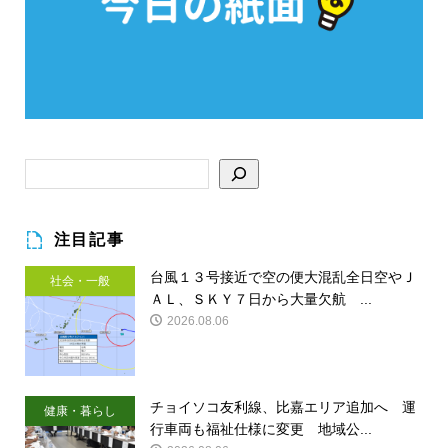
注目記事
台風１３号接近で空の便大混乱全日空やＪ
社会・一般
ＡＬ、ＳＫＹ７日から大量欠航 ...
2026.08.06
チョイソコ友利線、比嘉エリア追加へ 運
健康・暮らし
行車両も福祉仕様に変更 地域公...