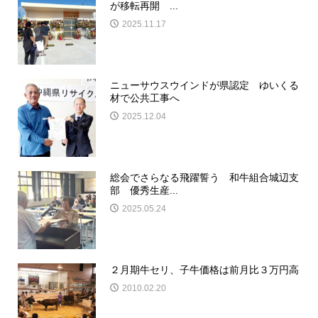
が移転再開 ...
2025.11.17
ニューサウスウインドが県認定 ゆいくる
材で公共工事へ
2025.12.04
総会でさらなる飛躍誓う 和牛組合城辺支
部 優秀生産...
2025.05.24
２月期牛セリ、子牛価格は前月比３万円高
2010.02.20