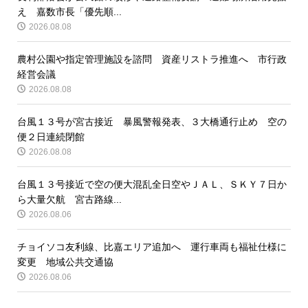
え 嘉数市長「優先順...
2026.08.08
農村公園や指定管理施設を諮問 資産リストラ推進へ 市行政
経営会議
2026.08.08
台風１３号が宮古接近 暴風警報発表、３大橋通行止め 空の
便２日連続閉館
2026.08.08
台風１３号接近で空の便大混乱全日空やＪＡＬ、ＳＫＹ７日か
ら大量欠航 宮古路線...
2026.08.06
チョイソコ友利線、比嘉エリア追加へ 運行車両も福祉仕様に
変更 地域公共交通協
2026.08.06