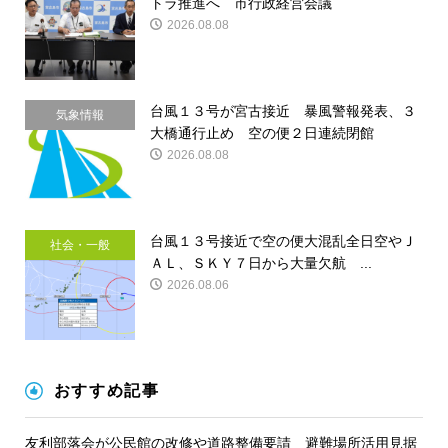
トラ推進へ 市行政経営会議
2026.08.08
台風１３号が宮古接近 暴風警報発表、３
気象情報
大橋通行止め 空の便２日連続閉館
2026.08.08
台風１３号接近で空の便大混乱全日空やＪ
社会・一般
ＡＬ、ＳＫＹ７日から大量欠航 ...
2026.08.06
おすすめ記事
友利部落会が公民館の改修や道路整備要請 避難場所活用見据