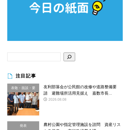
注目記事
友利部落会が公民館の改修や道路整備要
表敬・面談・要
請 避難場所活用見据え 嘉数市長...
請
2026.08.08
農村公園や指定管理施設を諮問 資産リス
発表