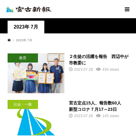
2023年 7月
2023年 7月
２生徒の活躍を報告 西辺中が
教育
市教委に
2023.07.28
434 views
宮古定点15人、報告数60人
社会・一般
新型コロナ７月17～23日
2023.07.28
145 views