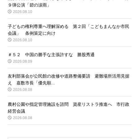
９弾公演「碧の涙雨」
2026.08.10
子どもの権利尊重へ理解深める 第２回「こどもまんなか市民
会議」 条例策定に向け
2026.08.10
＃５２ 中国の勝手な主張許すな 勝股秀通
2026.08.09
友利部落会が公民館の改修や道路整備要請 避難場所活用見据
え 嘉数市長「優先順...
2026.08.08
農村公園や指定管理施設を諮問 資産リストラ推進へ 市行政
経営会議
2026.08.08