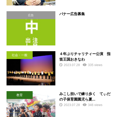
バナー広告募集
広告
４年ぶりチャリティー公演 指
社会・一般
笛王国おきなわ
2023.07.28
335 views
みこし担いで練り歩く てぃだ
教育
の子保育園園児ら夏...
2023.07.28
346 views