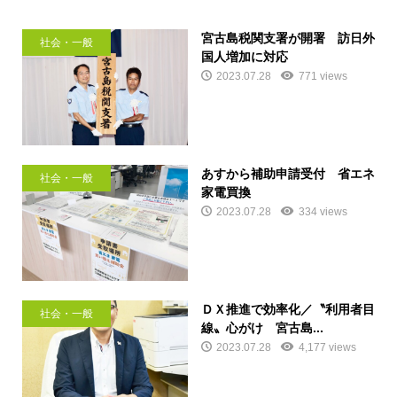
宮古島税関支署が開署 訪日外
社会・一般
国人増加に対応
2023.07.28
771 views
あすから補助申請受付 省エネ
社会・一般
家電買換
2023.07.28
334 views
ＤＸ推進で効率化／〝利用者目
社会・一般
線〟心がけ 宮古島...
2023.07.28
4,177 views