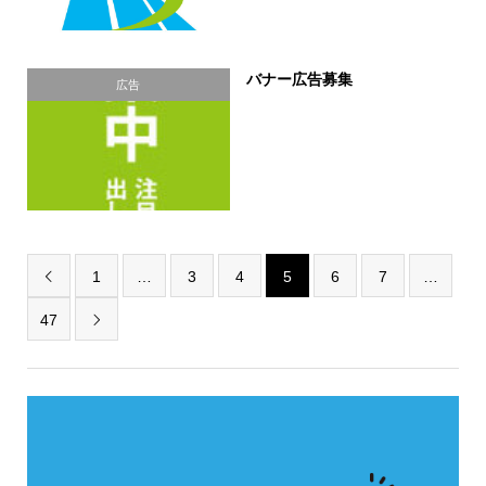
バナー広告募集
広告
1
…
3
4
5
6
7
…

47
