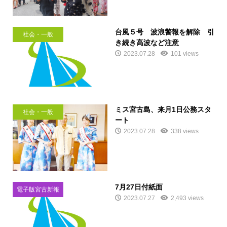
台風５号 波浪警報を解除 引
社会・一般
き続き高波など注意
2023.07.28
101 views
ミス宮古島、来月1日公務スタ
社会・一般
ート
2023.07.28
338 views
7月27日付紙面
電子版宮古新報
2023.07.27
2,493 views