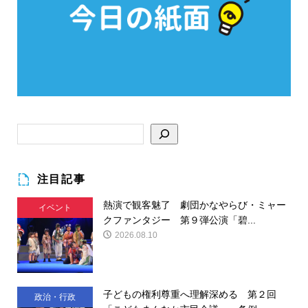
注目記事
熱演で観客魅了 劇団かなやらび・ミャー
イベント
クファンタジー 第９弾公演「碧...
2026.08.10
子どもの権利尊重へ理解深める 第２回
政治・行政