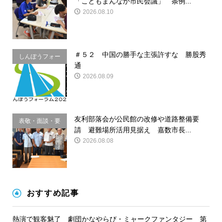
「こどもまんなか市民会議」 条例...
2026.08.10
＃５２ 中国の勝手な主張許すな 勝股秀
しんぽうフォー
通
ラム
2026.08.09
友利部落会が公民館の改修や道路整備要
表敬・面談・要
請 避難場所活用見据え 嘉数市長...
請
2026.08.08
おすすめ記事
熱演で観客魅了 劇団かなやらび・ミャークファンタジー 第