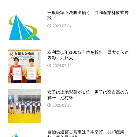
一般級準々決勝出揃う 共和産業杯軟式野
球
2023.07.04
友利華(1年)100㍍１位を報告 県大会伝達
表彰、九州大...
2024.07.12
女子は上地彩菜が１位 男子は宮古高の方
祥一 池村杯...
2025.01.25
自治労連宮古島市は３本塁打 共和産業