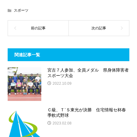
スポーツ
関連記事一覧
宮古７人参加、全員メダル 県身体障害者
スポーツ大会
2022.10.09
Ｃ級、Ｔ`Ｓ東光が決勝 住宅情報セ杯春
季軟式野球
2023.02.08