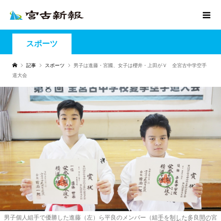
スポーツ
記事
スポーツ
男子は進藤・宮國、女子は櫻井・上田がＶ 全宮古中学空手
道大会
男子個人組手で優勝した進藤（左）ら平良のメンバー（組手を制した多良間の宮