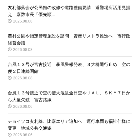
友利部落会が公民館の改修や道路整備要請 避難場所活用見据
え 嘉数市長「優先順...
2026.08.08
農村公園や指定管理施設を諮問 資産リストラ推進へ 市行政
経営会議
2026.08.08
台風１３号が宮古接近 暴風警報発表、３大橋通行止め 空の
便２日連続閉館
2026.08.08
台風１３号接近で空の便大混乱全日空やＪＡＬ、ＳＫＹ７日か
ら大量欠航 宮古路線...
2026.08.06
チョイソコ友利線、比嘉エリア追加へ 運行車両も福祉仕様に
変更 地域公共交通協
2026.08.06