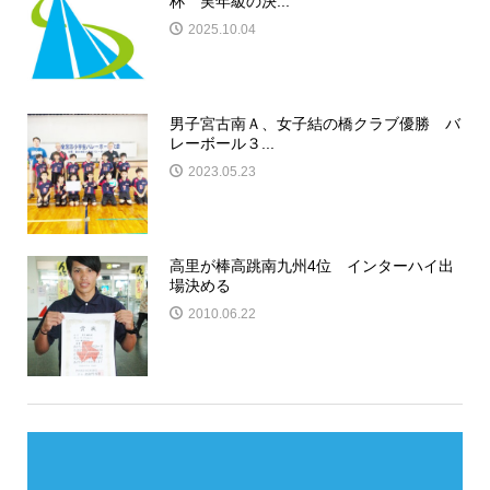
杯 実年級の決...
2025.10.04
男子宮古南Ａ、女子結の橋クラブ優勝 バ
レーボール３...
2023.05.23
高里が棒高跳南九州4位 インターハイ出
場決める
2010.06.22