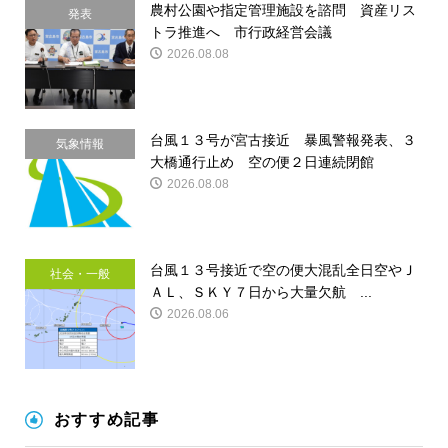
農村公園や指定管理施設を諮問 資産リス
発表
トラ推進へ 市行政経営会議
2026.08.08
台風１３号が宮古接近 暴風警報発表、３
気象情報
大橋通行止め 空の便２日連続閉館
2026.08.08
台風１３号接近で空の便大混乱全日空やＪ
社会・一般
ＡＬ、ＳＫＹ７日から大量欠航 ...
2026.08.06
おすすめ記事