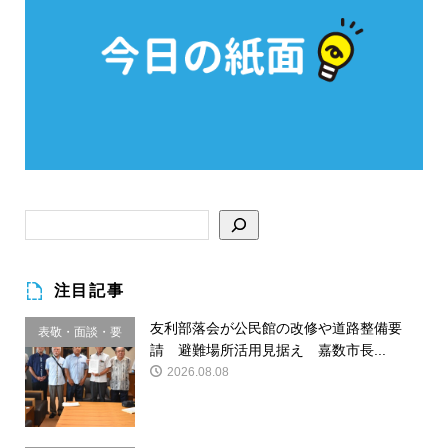
注目記事
友利部落会が公民館の改修や道路整備要
表敬・面談・要
請 避難場所活用見据え 嘉数市長...
請
2026.08.08