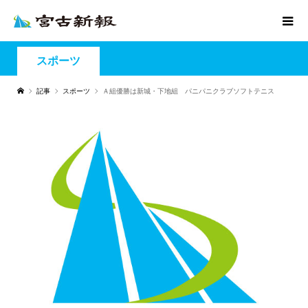
スポーツ
記事
スポーツ
Ａ組優勝は新城・下地組 パニパニクラブソフトテニス