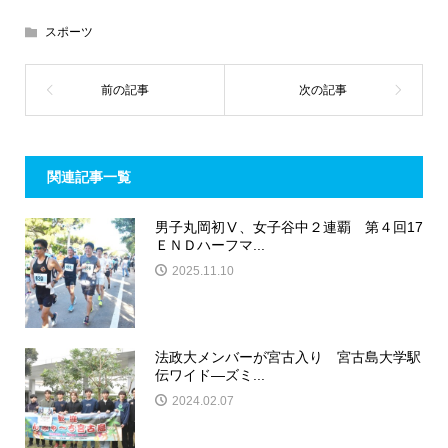
スポーツ
関連記事一覧
男子丸岡初Ⅴ、女子谷中２連覇 第４回17
ＥＮＤハーフマ...
2025.11.10
法政大メンバーが宮古入り 宮古島大学駅
伝ワイド―ズミ...
2024.02.07