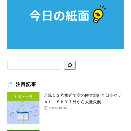
注目記事
台風１３号接近で空の便大混乱全日空やＪ
社会・一般
ＡＬ、ＳＫＹ７日から大量欠航 ...
2026.08.06