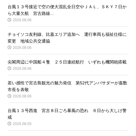
台風１３号接近で空の便大混乱全日空やＪＡＬ、ＳＫＹ７日か
ら大量欠航 宮古路線...
2026.08.06
チョイソコ友利線、比嘉エリア追加へ 運行車両も福祉仕様に
変更 地域公共交通協
2026.08.06
尖閣周辺に中国船４隻 ２５日連続航行 いずれも機関砲搭載
2026.08.06
若い感性で宮古島観光の魅力発信 第52代アンバサダーが嘉数
市長を表敬
2026.08.06
台風１３号西進 宮古８日ごろ暴風の恐れ ６日から大しけ警
戒
2026.08.05