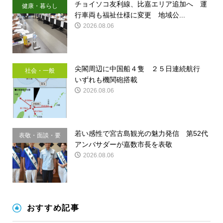
チョイソコ友利線、比嘉エリア追加へ 運
健康・暮らし
行車両も福祉仕様に変更 地域公...
2026.08.06
尖閣周辺に中国船４隻 ２５日連続航行
社会・一般
いずれも機関砲搭載
2026.08.06
若い感性で宮古島観光の魅力発信 第52代
表敬・面談・要
アンバサダーが嘉数市長を表敬
請
2026.08.06
おすすめ記事