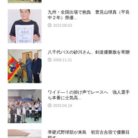
九州・全国出場で抱負 豊見山球真（平良
中２年）県優...
2022.08.03
八千代バスの砂川さん、剣道優勝旗を寄贈
2009.11.21
ワイド―！の掛け声でレースへ 強人選手
ら本番に士気高...
2025.04.18
準硬式野球部が来島 初宮古合宿で優勝目
指す