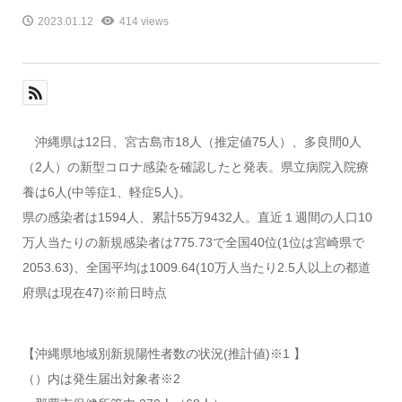
2023.01.12
414 views
沖縄県は12日、宮古島市18人（推定値75人）、多良間0人
（2人）の新型コロナ感染を確認したと発表。県立病院入院療
養は6人(中等症1、軽症5人)。
県の感染者は1594人、累計55万9432人。直近１週間の人口10
万人当たりの新規感染者は775.73で全国40位(1位は宮崎県で
2053.63)、全国平均は1009.64(10万人当たり2.5人以上の都道
府県は現在47)※前日時点
【沖縄県地域別新規陽性者数の状況(推計値)※1 】
（）内は発生届出対象者※2