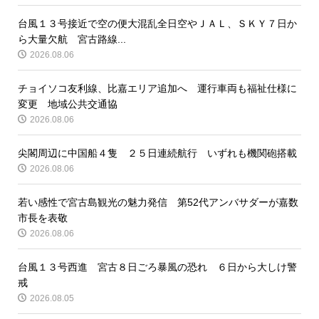
台風１３号接近で空の便大混乱全日空やＪＡＬ、ＳＫＹ７日か
ら大量欠航 宮古路線...
2026.08.06
チョイソコ友利線、比嘉エリア追加へ 運行車両も福祉仕様に
変更 地域公共交通協
2026.08.06
尖閣周辺に中国船４隻 ２５日連続航行 いずれも機関砲搭載
2026.08.06
若い感性で宮古島観光の魅力発信 第52代アンバサダーが嘉数
市長を表敬
2026.08.06
台風１３号西進 宮古８日ごろ暴風の恐れ ６日から大しけ警
戒
2026.08.05