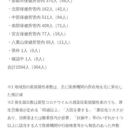
・那覇市保健所管内 370人（68人）
・北部保健所管内 162人（42人）
・中部保健所管内 511人（94人）
・南部保健所管内 408人（71人）
・宮古保健所管内 77人（18人）
・八重山保健所管内 65人（11人）
・県外 1人（0人）
・確認中 1人（0人）
合計1594人（304人）
※1 地域別の新規陽性者数は、主に医療機関の所在地を元に算出し
た推計値
※2 発生届出数は新型コロナウイルス感染症新規陽性者のうち、厚
生労働省が定める「65歳以上」「入院を要する」「重症化リスクが
あり、治療薬または酸素投与が必要」「妊娠中」等のいずれか１つ
以上に該当する人で医療機関や行政検査等から報告のあった件数