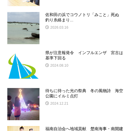
佐和田の浜でコウノトリ「みこと」死ぬ
釣り糸絡まり...
2026.03.16
県が注意報発令 インフルエンザ 宮古は
基準下回る
2024.08.10
待ちに待った光の祭典 冬の風物詩 海空
公園にイルミ点灯
2024.12.21
福南自治会へ地域貢献 楚南海事・南開建