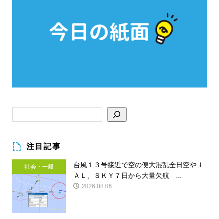
注目記事
台風１３号接近で空の便大混乱全日空やＪ
社会・一般
ＡＬ、ＳＫＹ７日から大量欠航 ...
2026.08.06