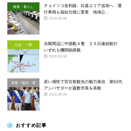
チョイソコ友利線、比嘉エリア追加へ 運
健康・暮らし
行車両も福祉仕様に変更 地域公...
2026.08.06
尖閣周辺に中国船４隻 ２５日連続航行
社会・一般
いずれも機関砲搭載
2026.08.06
若い感性で宮古島観光の魅力発信 第52代
表敬・面談・要
アンバサダーが嘉数市長を表敬
請
2026.08.06
おすすめ記事