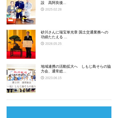
設 高阿良後...
2025.02.28
砂川さんに瑞宝単光章 国土交通業務への
功績たたえる ...
2026.05.25
地域連携の活動拡大へ しもじ島そらの協
力会、通常総...
2023.06.15