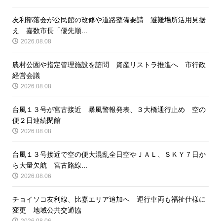
友利部落会が公民館の改修や道路整備要請 避難場所活用見据
え 嘉数市長「優先順...
2026.08.08
農村公園や指定管理施設を諮問 資産リストラ推進へ 市行政
経営会議
2026.08.08
台風１３号が宮古接近 暴風警報発表、３大橋通行止め 空の
便２日連続閉館
2026.08.08
台風１３号接近で空の便大混乱全日空やＪＡＬ、ＳＫＹ７日か
ら大量欠航 宮古路線...
2026.08.06
チョイソコ友利線、比嘉エリア追加へ 運行車両も福祉仕様に
変更 地域公共交通協
2026.08.06