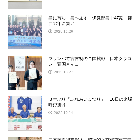
島に育ち、島へ返す 伊良部島中47期 節
目の年に集い...
2025.11.26
マリンバで宮古初の全国挑戦 日本クラコ
ン 粟国さん...
2025.10.27
３年ぶり「ふれあいまつり」 16日の来場
呼び掛け
2022.10.14
白木敦義総支配人「継続的な貢献で宮古島