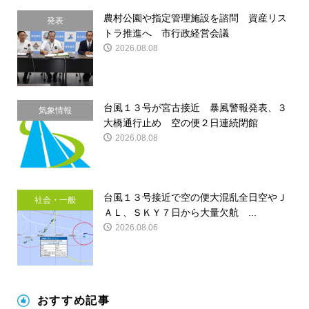
農村公園や指定管理施設を諮問 資産リス
発表
トラ推進へ 市行政経営会議
2026.08.08
台風１３号が宮古接近 暴風警報発表、３
気象情報
大橋通行止め 空の便２日連続閉館
2026.08.08
台風１３号接近で空の便大混乱全日空やＪ
社会・一般
ＡＬ、ＳＫＹ７日から大量欠航 ...
2026.08.06
おすすめ記事