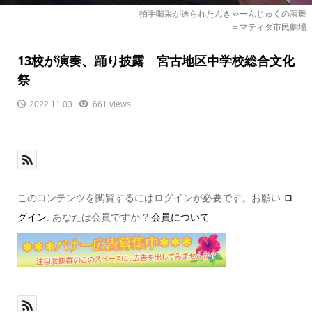
拍手喝采が送られたんきゃーんじゅくの演舞
＝マティダ市民劇場
13校が演奏、踊り披露 宮古地区中学校総合文化
祭
2022.11.03
661 views
このコンテンツを閲覧するにはログインが必要です。お願い
ロ
グイン
. あなたは会員ですか ?
会員について