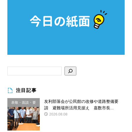
注目記事
友利部落会が公民館の改修や道路整備要
表敬・面談・要
請 避難場所活用見据え 嘉数市長...
請
2026.08.08