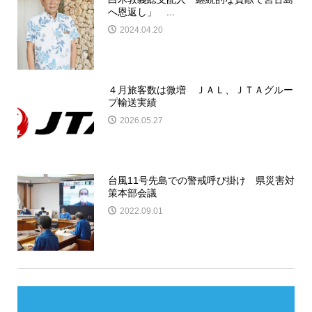
へ恩返し」 ...
2024.04.20
４月旅客数は微増 ＪＡＬ、ＪＴＡグルー
プ輸送実績
2026.05.27
台風11号先島での警戒呼び掛け 県災害対
策本部会議
2022.09.01