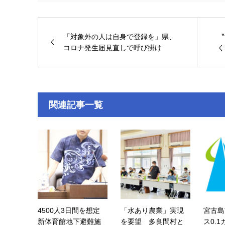
「対象外の人は自身で登録を」県、
〝
コロナ発生届見直しで呼び掛け
く
関連記事一覧
4500人3日間を想定
「水あり農業」実現
宮古島
新体育館地下避難施
を要望 多良間村と
ス0.