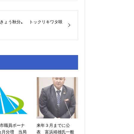
きょう秋分〟 トックリキワタ咲
市職員ボーナ
来年３月までに公
1カ月分増 当局
表 富浜靖雄氏一般