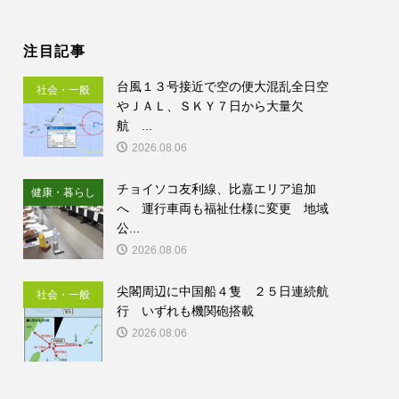
注目記事
台風１３号接近で空の便大混乱全日空
社会・一般
やＪＡＬ、ＳＫＹ７日から大量欠
航 ...
2026.08.06
チョイソコ友利線、比嘉エリア追加
健康・暮らし
へ 運行車両も福祉仕様に変更 地域
公...
2026.08.06
尖閣周辺に中国船４隻 ２５日連続航
社会・一般
行 いずれも機関砲搭載
2026.08.06