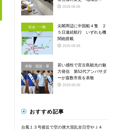
2026.08.06
尖閣周辺に中国船４隻 ２
社会・一般
５日連続航行 いずれも機
関砲搭載
2026.08.06
若い感性で宮古島観光の魅
表敬・面談・要
力発信 第52代アンバサダ
請
ーが嘉数市長を表敬
2026.08.06
おすすめ記事
台風１３号接近で空の便大混乱全日空やＪＡ