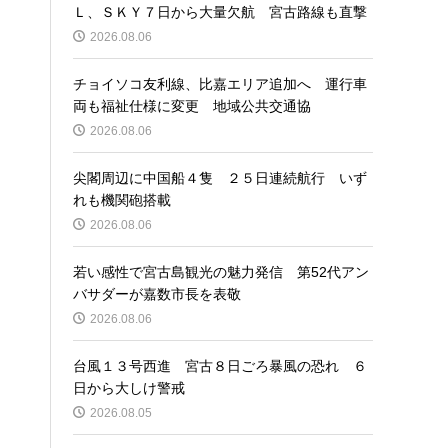
Ｌ、ＳＫＹ７日から大量欠航 宮古路線も直撃
2026.08.06
チョイソコ友利線、比嘉エリア追加へ 運行車
両も福祉仕様に変更 地域公共交通協
2026.08.06
尖閣周辺に中国船４隻 ２５日連続航行 いず
れも機関砲搭載
2026.08.06
若い感性で宮古島観光の魅力発信 第52代アン
バサダーが嘉数市長を表敬
2026.08.06
台風１３号西進 宮古８日ごろ暴風の恐れ ６
日から大しけ警戒
2026.08.05