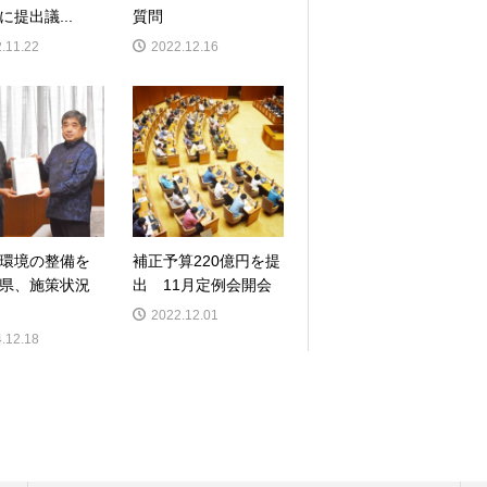
に提出議...
質問
.11.22
2022.12.16
環境の整備を
補正予算220億円を提
県、施策状況
出 11月定例会開会
2022.12.01
.12.18