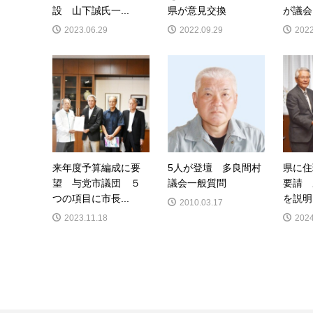
設 山下誠氏一...
県が意見交換
が議会
2023.06.29
2022.09.29
2022
来年度予算編成に要
5人が登壇 多良間村
県に住
望 与党市議団 ５
議会一般質問
要請 
つの項目に市長...
を説明
2010.03.17
2023.11.18
2024