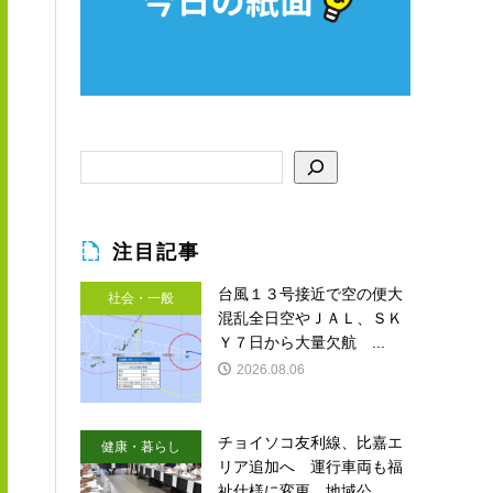
注目記事
台風１３号接近で空の便大
社会・一般
混乱全日空やＪＡＬ、ＳＫ
Ｙ７日から大量欠航 ...
2026.08.06
チョイソコ友利線、比嘉エ
健康・暮らし
リア追加へ 運行車両も福
祉仕様に変更 地域公...