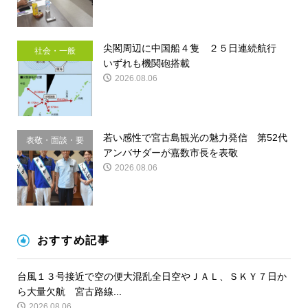
尖閣周辺に中国船４隻 ２５日連続航行
社会・一般
いずれも機関砲搭載
2026.08.06
若い感性で宮古島観光の魅力発信 第52代
表敬・面談・要
アンバサダーが嘉数市長を表敬
請
2026.08.06
おすすめ記事
台風１３号接近で空の便大混乱全日空やＪＡＬ、ＳＫＹ７日か
ら大量欠航 宮古路線...
2026.08.06