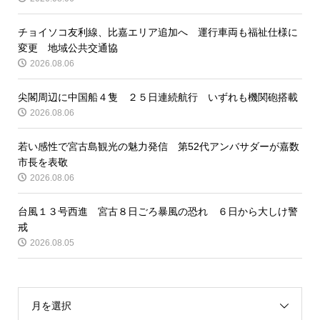
チョイソコ友利線、比嘉エリア追加へ 運行車両も福祉仕様に
変更 地域公共交通協
2026.08.06
尖閣周辺に中国船４隻 ２５日連続航行 いずれも機関砲搭載
2026.08.06
若い感性で宮古島観光の魅力発信 第52代アンバサダーが嘉数
市長を表敬
2026.08.06
台風１３号西進 宮古８日ごろ暴風の恐れ ６日から大しけ警
戒
2026.08.05
月を選択