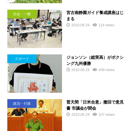
宮古南静園ガイド養成講座はじ
社会・一般
まる
2010.06.29
114 views
ジョンソン（総実高）がボクシ
スポーツ
ング九州優勝
2010.06.29
449 views
普天間「日米合意」撤回で意見
政治・行政
書 市議会が閉会
2010.06.29
107 views