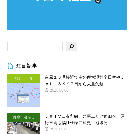
注目記事
台風１３号接近で空の便大混乱全日空やＪ
社会・一般
ＡＬ、ＳＫＹ７日から大量欠航 ...
2026.08.06
チョイソコ友利線、比嘉エリア追加へ 運
健康・暮らし
行車両も福祉仕様に変更 地域公...
2026.08.06