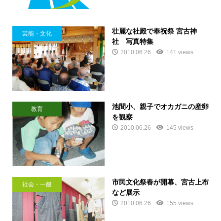
壮麗な社殿で奉祝祭 宮古神
芸能・文化
社 写真特集
2010.06.26
141 views
池間小、親子でオカガニの産卵
教育
を観察
2010.06.26
145 views
市民文化祭春が開幕、宮古上布
社会・一般
など展示
2010.06.26
155 views