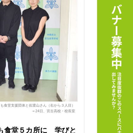
ども食堂支援団体と佐渡山さん（右から３人目）
＝24日、宮古高校・校長室
も食堂５カ所に 学びと