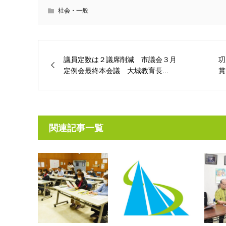
社会・一般
議員定数は２議席削減 市議会３月
㓛
定例会最終本会議 大城教育長...
賞
関連記事一覧