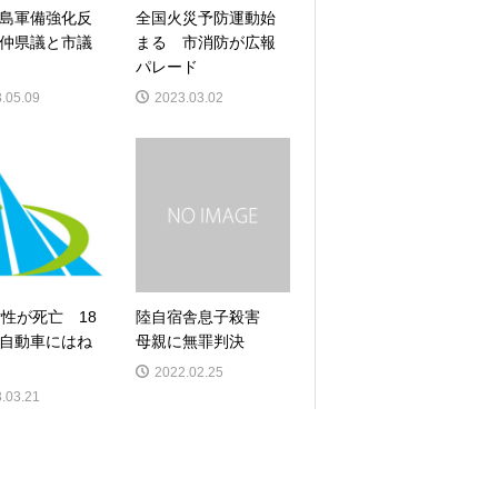
島軍備強化反
全国火災予防運動始
仲県議と市議
まる 市消防が広報
パレード
.05.09
2023.03.02
女性が死亡 18
陸自宿舎息子殺害
自動車にはね
母親に無罪判決
2022.02.25
.03.21