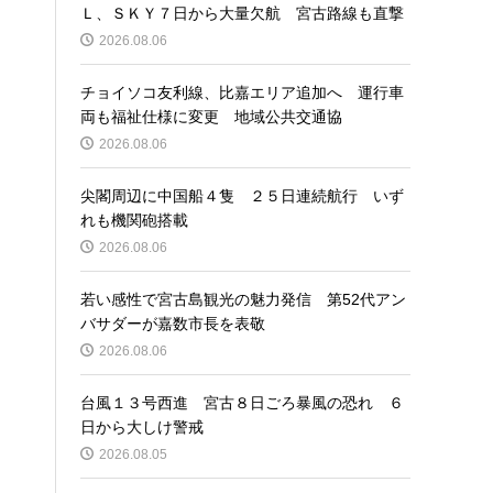
Ｌ、ＳＫＹ７日から大量欠航 宮古路線も直撃
2026.08.06
チョイソコ友利線、比嘉エリア追加へ 運行車
両も福祉仕様に変更 地域公共交通協
2026.08.06
尖閣周辺に中国船４隻 ２５日連続航行 いず
れも機関砲搭載
2026.08.06
若い感性で宮古島観光の魅力発信 第52代アン
バサダーが嘉数市長を表敬
2026.08.06
台風１３号西進 宮古８日ごろ暴風の恐れ ６
日から大しけ警戒
2026.08.05