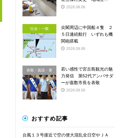
2026.08.06
尖閣周辺に中国船４隻 ２
社会・一般
５日連続航行 いずれも機
関砲搭載
2026.08.06
若い感性で宮古島観光の魅
表敬・面談・要
力発信 第52代アンバサダ
請
ーが嘉数市長を表敬
2026.08.06
おすすめ記事
台風１３号接近で空の便大混乱全日空やＪＡ