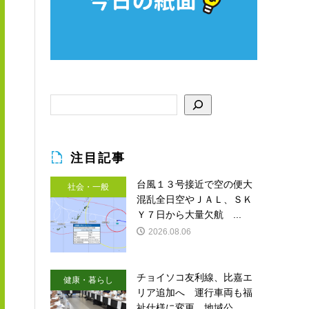
注目記事
台風１３号接近で空の便大
社会・一般
混乱全日空やＪＡＬ、ＳＫ
Ｙ７日から大量欠航 ...
2026.08.06
チョイソコ友利線、比嘉エ
健康・暮らし
リア追加へ 運行車両も福
祉仕様に変更 地域公...