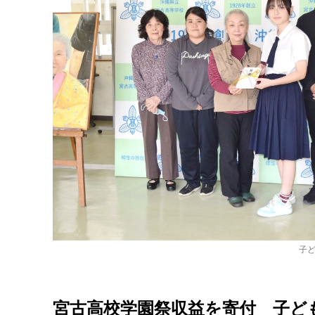
子
宮古高校学園祭収益を寄付 子ど