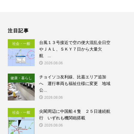
注目記事
台風１３号接近で空の便大混乱全日空
社会・一般
やＪＡＬ、ＳＫＹ７日から大量欠
航 ...
2026.08.06
チョイソコ友利線、比嘉エリア追加
健康・暮らし
へ 運行車両も福祉仕様に変更 地域
公...
2026.08.06
尖閣周辺に中国船４隻 ２５日連続航
社会・一般
行 いずれも機関砲搭載
2026.08.06