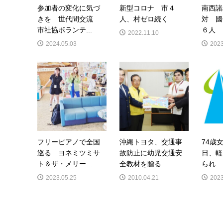
参加者の変化に気づ
新型コロナ 市４
南西諸
きを 世代間交流
人、村ゼロ続く
対 國
市社協ボランテ...
６人
2022.11.10
2024.05.03
2023
フリーピアノで全国
沖縄トヨタ、交通事
74歳
巡る ヨネミツミサ
故防止に幼児交通安
日、軽
ト＆ザ・メリー...
全教材を贈る
られ
2023.05.25
2010.04.21
2023