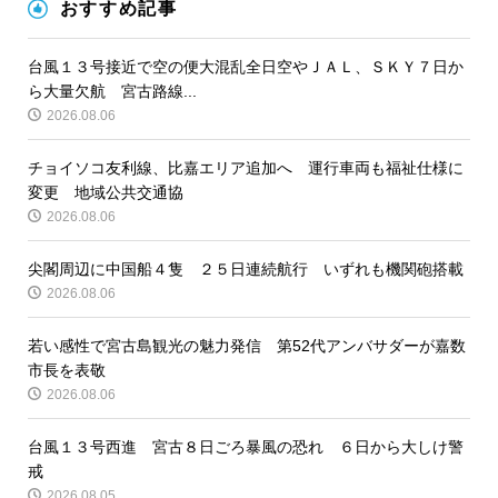
おすすめ記事
台風１３号接近で空の便大混乱全日空やＪＡＬ、ＳＫＹ７日か
ら大量欠航 宮古路線...
2026.08.06
チョイソコ友利線、比嘉エリア追加へ 運行車両も福祉仕様に
変更 地域公共交通協
2026.08.06
尖閣周辺に中国船４隻 ２５日連続航行 いずれも機関砲搭載
2026.08.06
若い感性で宮古島観光の魅力発信 第52代アンバサダーが嘉数
市長を表敬
2026.08.06
台風１３号西進 宮古８日ごろ暴風の恐れ ６日から大しけ警
戒
2026.08.05