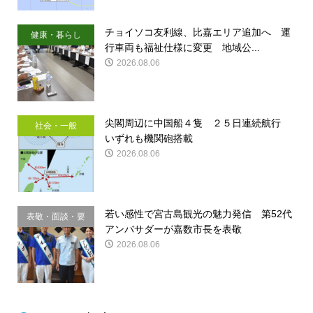
チョイソコ友利線、比嘉エリア追加へ 運
健康・暮らし
行車両も福祉仕様に変更 地域公...
2026.08.06
尖閣周辺に中国船４隻 ２５日連続航行
社会・一般
いずれも機関砲搭載
2026.08.06
若い感性で宮古島観光の魅力発信 第52代
表敬・面談・要
アンバサダーが嘉数市長を表敬
請
2026.08.06