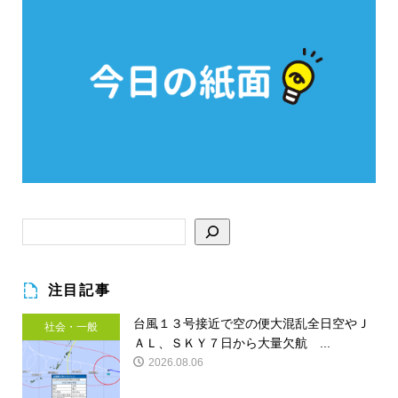
注目記事
台風１３号接近で空の便大混乱全日空やＪ
社会・一般
ＡＬ、ＳＫＹ７日から大量欠航 ...
2026.08.06