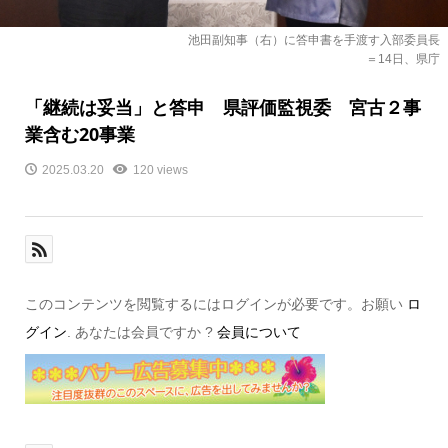
池田副知事（右）に答申書を手渡す入部委員長
＝14日、県庁
「継続は妥当」と答申 県評価監視委 宮古２事
業含む20事業
2025.03.20
120 views
このコンテンツを閲覧するにはログインが必要です。お願い
ロ
グイン
. あなたは会員ですか ?
会員について