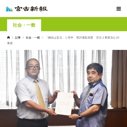
社会・一般
記事
社会・一般
「継続は妥当」と答申 県評価監視委 宮古２事業含む20
事業