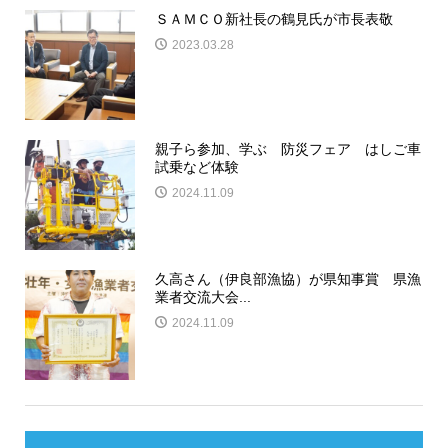
ＳＡＭＣＯ新社長の鶴見氏が市長表敬
2023.03.28
親子ら参加、学ぶ 防災フェア はしご車
試乗など体験
2024.11.09
久高さん（伊良部漁協）が県知事賞 県漁
業者交流大会...
2024.11.09