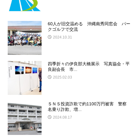
60人が旧交温める 沖縄南秀同窓会 パー
クゴルフで交流
2024.10.31
四季折々の伊良部大橋展示 写真協会・平
良副会長 市...
2025.02.03
ＳＮＳ投資詐欺で約1100万円被害 警察
名乗り詐欺、増...
2024.08.17