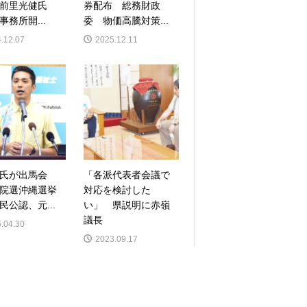
 前里光健氏
券配布 総務財政
事務所開...
委 物価高騰対策...
.12.07
2025.12.11
氏が出馬会
「各派代表者会議で
院選沖縄選挙
対応を検討した
民公認、元...
い」 県説明に赤嶺
議長
.04.30
2023.09.17