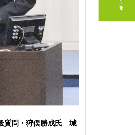
般質問・狩俣勝成氏 城