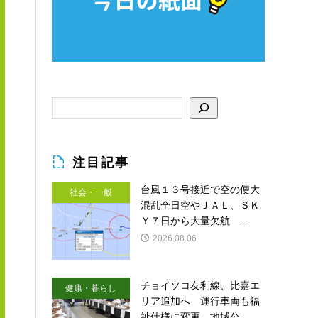
注目記事
台風１３号接近で空の便大
社会・一般
混乱全日空やＪＡＬ、ＳＫ
Ｙ７日から大量欠航 ...
2026.08.06
チョイソコ友利線、比嘉エ
健康・暮らし
リア追加へ 運行車両も福
祉仕様に変更 地域公...