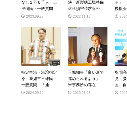
なし１万６千人 上
決 新製糖工場整備
る」
里樹氏・一般質問
遅延損害請求訴訟
後援会
2023.09.27
2022.11.16
2024
特定空港・港湾指定
玉城知事「良い形で
奥間亮
を 我如古三雄氏・
進められるよう」
見 参
一般質問 「通...
米事務所の存在...
区 自
2024.09.19
2025.03.08
2025