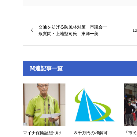
交通を妨げる防風林対策 市議会一
1
般質問・上地堅司氏 東洋一美...
関連記事一覧
マイナ保険証紐づけ
８千万円の和解可
「市民