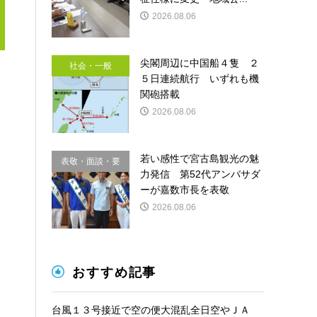
2026.08.06
尖閣周辺に中国船４隻 ２
社会・一般
５日連続航行 いずれも機
関砲搭載
2026.08.06
若い感性で宮古島観光の魅
表敬・面談・要
力発信 第52代アンバサダ
請
ーが嘉数市長を表敬
2026.08.06
おすすめ記事
台風１３号接近で空の便大混乱全日空やＪＡ