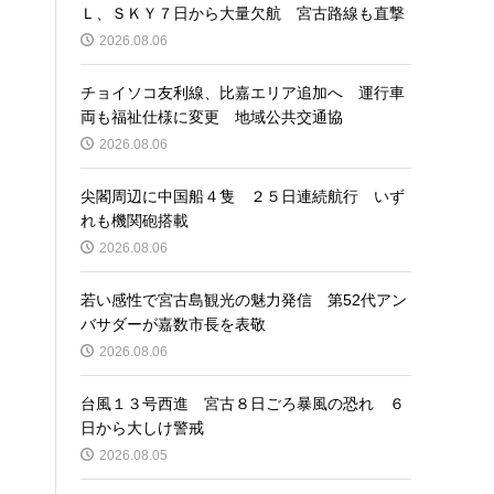
Ｌ、ＳＫＹ７日から大量欠航 宮古路線も直撃
2026.08.06
チョイソコ友利線、比嘉エリア追加へ 運行車
両も福祉仕様に変更 地域公共交通協
2026.08.06
尖閣周辺に中国船４隻 ２５日連続航行 いず
れも機関砲搭載
2026.08.06
若い感性で宮古島観光の魅力発信 第52代アン
バサダーが嘉数市長を表敬
2026.08.06
台風１３号西進 宮古８日ごろ暴風の恐れ ６
日から大しけ警戒
2026.08.05