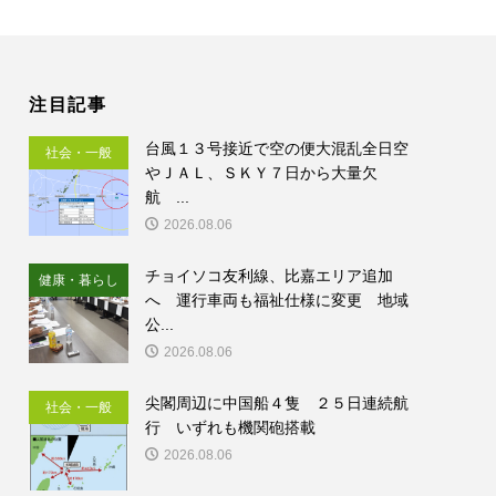
注目記事
台風１３号接近で空の便大混乱全日空
社会・一般
やＪＡＬ、ＳＫＹ７日から大量欠
航 ...
2026.08.06
チョイソコ友利線、比嘉エリア追加
健康・暮らし
へ 運行車両も福祉仕様に変更 地域
公...
2026.08.06
尖閣周辺に中国船４隻 ２５日連続航
社会・一般
行 いずれも機関砲搭載
2026.08.06