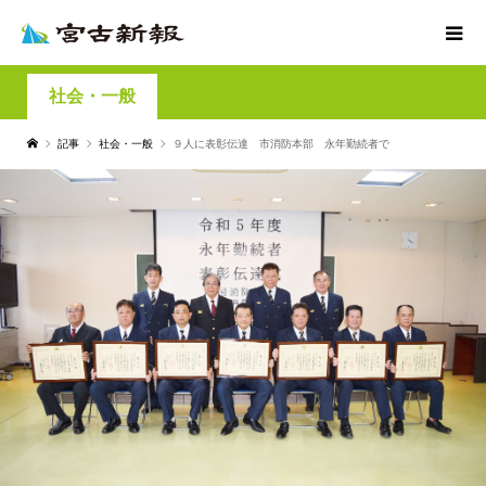
社会・一般
記事
社会・一般
９人に表彰伝達 市消防本部 永年勤続者で