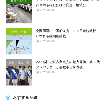
健康・暮らし
行車両も福祉仕様に変更 地域公...
2026.08.06
尖閣周辺に中国船４隻 ２５日連続航行
社会・一般
いずれも機関砲搭載
2026.08.06
若い感性で宮古島観光の魅力発信 第52代
表敬・面談・要
アンバサダーが嘉数市長を表敬
請
2026.08.06
おすすめ記事