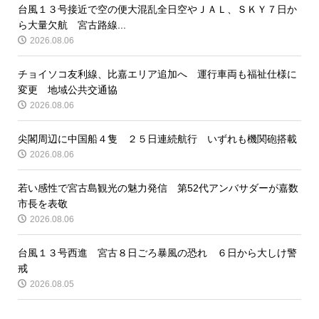
台風１３号接近で空の便大混乱全日空やＪＡＬ、ＳＫＹ７日か
ら大量欠航 宮古路線...
2026.08.06
チョイソコ友利線、比嘉エリア追加へ 運行車両も福祉仕様に
変更 地域公共交通協
2026.08.06
尖閣周辺に中国船４隻 ２５日連続航行 いずれも機関砲搭載
2026.08.06
若い感性で宮古島観光の魅力発信 第52代アンバサダーが嘉数
市長を表敬
2026.08.06
台風１３号西進 宮古８日ごろ暴風の恐れ ６日から大しけ警
戒
2026.08.05