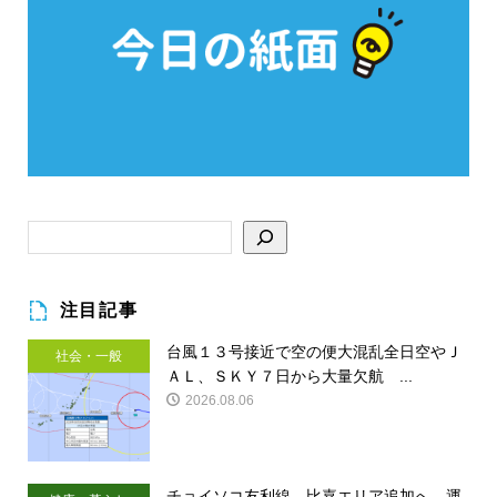
注目記事
台風１３号接近で空の便大混乱全日空やＪ
社会・一般
ＡＬ、ＳＫＹ７日から大量欠航 ...
2026.08.06
チョイソコ友利線、比嘉エリア追加へ 運