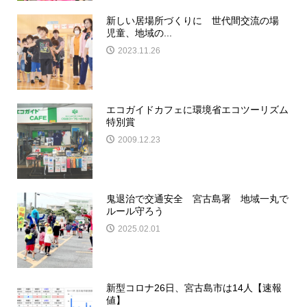
新しい居場所づくりに 世代間交流の場
児童、地域の...
2023.11.26
エコガイドカフェに環境省エコツーリズム
特別賞
2009.12.23
鬼退治で交通安全 宮古島署 地域一丸で
ルール守ろう
2025.02.01
新型コロナ26日、宮古島市は14人【速報
値】