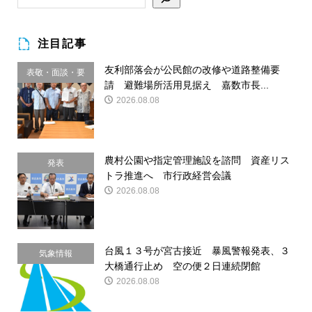
注目記事
友利部落会が公民館の改修や道路整備要
表敬・面談・要
請 避難場所活用見据え 嘉数市長...
請
2026.08.08
農村公園や指定管理施設を諮問 資産リス
発表
トラ推進へ 市行政経営会議
2026.08.08
台風１３号が宮古接近 暴風警報発表、３
気象情報
大橋通行止め 空の便２日連続閉館
2026.08.08