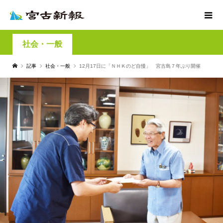
社会・一般
記事
社会・一般
12月17日に「ＮＨＫのど自慢」 宮古島７年ぶり開催