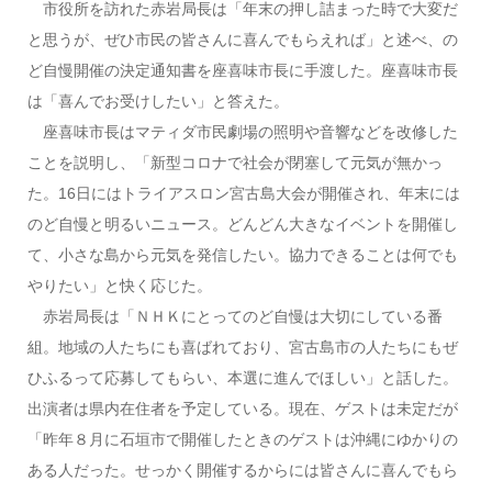
市役所を訪れた赤岩局長は「年末の押し詰まった時で大変だ
と思うが、ぜひ市民の皆さんに喜んでもらえれば」と述べ、の
ど自慢開催の決定通知書を座喜味市長に手渡した。座喜味市長
は「喜んでお受けしたい」と答えた。
座喜味市長はマティダ市民劇場の照明や音響などを改修した
ことを説明し、「新型コロナで社会が閉塞して元気が無かっ
た。16日にはトライアスロン宮古島大会が開催され、年末には
のど自慢と明るいニュース。どんどん大きなイベントを開催し
て、小さな島から元気を発信したい。協力できることは何でも
やりたい」と快く応じた。
赤岩局長は「ＮＨＫにとってのど自慢は大切にしている番
組。地域の人たちにも喜ばれており、宮古島市の人たちにもぜ
ひふるって応募してもらい、本選に進んでほしい」と話した。
出演者は県内在住者を予定している。現在、ゲストは未定だが
「昨年８月に石垣市で開催したときのゲストは沖縄にゆかりの
ある人だった。せっかく開催するからには皆さんに喜んでもら