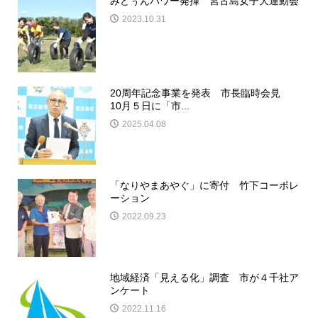
みどぅんパワー発揮 宮古島女子大運動会
2023.10.31
20周年記念事業を発表 市長臨時会見
10月５日に「市...
2025.04.08
「なりやまあやぐ」に寄付 竹下コーポレ
ーション
2022.09.23
地域経済「見える化」調査 市が４千社ア
ンケート
2022.11.16