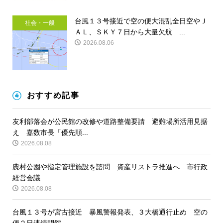
台風１３号接近で空の便大混乱全日空やＪ
社会・一般
ＡＬ、ＳＫＹ７日から大量欠航 ...
2026.08.06
おすすめ記事
友利部落会が公民館の改修や道路整備要請 避難場所活用見据
え 嘉数市長「優先順...
2026.08.08
農村公園や指定管理施設を諮問 資産リストラ推進へ 市行政
経営会議
2026.08.08
台風１３号が宮古接近 暴風警報発表、３大橋通行止め 空の
便２日連続閉館