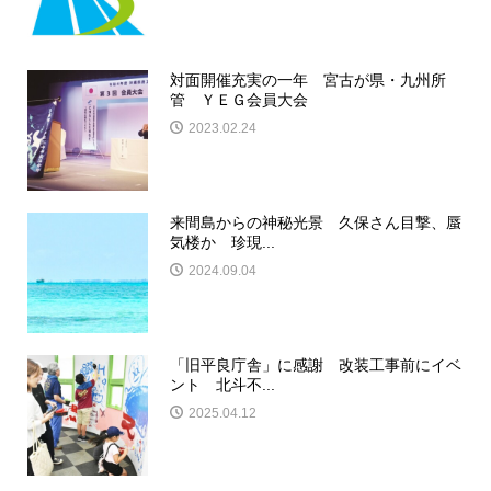
対面開催充実の一年 宮古が県・九州所
管 ＹＥＧ会員大会
2023.02.24
来間島からの神秘光景 久保さん目撃、蜃
気楼か 珍現...
2024.09.04
「旧平良庁舎」に感謝 改装工事前にイベ
ント 北斗不...
2025.04.12