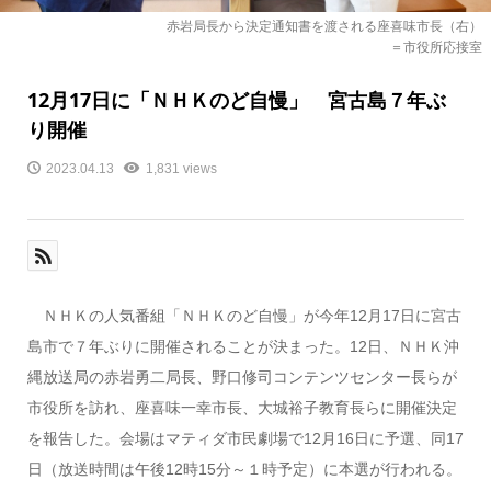
赤岩局長から決定通知書を渡される座喜味市長（右）
＝市役所応接室
12月17日に「ＮＨＫのど自慢」 宮古島７年ぶ
り開催
2023.04.13
1,831 views
ＮＨＫの人気番組「ＮＨＫのど自慢」が今年12月17日に宮古
島市で７年ぶりに開催されることが決まった。12日、ＮＨＫ沖
縄放送局の赤岩勇二局長、野口修司コンテンツセンター長らが
市役所を訪れ、座喜味一幸市長、大城裕子教育長らに開催決定
を報告した。会場はマティダ市民劇場で12月16日に予選、同17
日（放送時間は午後12時15分～１時予定）に本選が行われる。