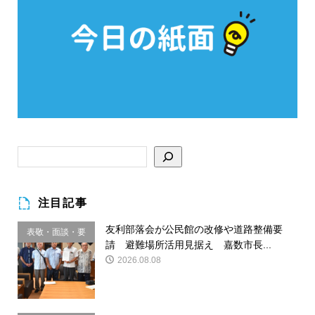
注目記事
友利部落会が公民館の改修や道路整備要
表敬・面談・要
請 避難場所活用見据え 嘉数市長...
請
2026.08.08