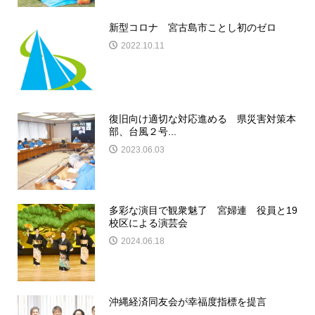
新型コロナ 宮古島市ことし初のゼロ
2022.10.11
復旧向け適切な対応進める 県災害対策本
部、台風２号...
2023.06.03
多彩な演目で観衆魅了 宮婦連 役員と19
校区による演芸会
2024.06.18
沖縄経済同友会が幸福度指標を提言