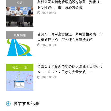
農村公園や指定管理施設を諮問 資産リス
発表
トラ推進へ 市行政経営会議
2026.08.08
台風１３号が宮古接近 暴風警報発表、３
気象情報
大橋通行止め 空の便２日連続閉館
2026.08.08
台風１３号接近で空の便大混乱全日空やＪ
社会・一般
ＡＬ、ＳＫＹ７日から大量欠航 ...
2026.08.06
おすすめ記事