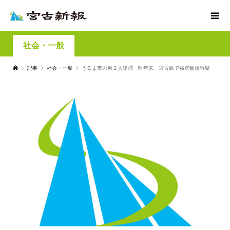
社会・一般
記事
社会・一般
うるま市の男２人逮捕 昨年末、宮古島で強盗致傷容疑