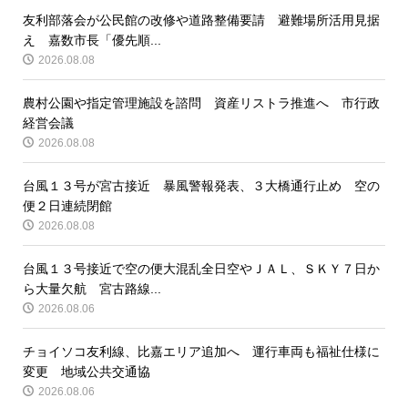
友利部落会が公民館の改修や道路整備要請 避難場所活用見据
え 嘉数市長「優先順...
2026.08.08
農村公園や指定管理施設を諮問 資産リストラ推進へ 市行政
経営会議
2026.08.08
台風１３号が宮古接近 暴風警報発表、３大橋通行止め 空の
便２日連続閉館
2026.08.08
台風１３号接近で空の便大混乱全日空やＪＡＬ、ＳＫＹ７日か
ら大量欠航 宮古路線...
2026.08.06
チョイソコ友利線、比嘉エリア追加へ 運行車両も福祉仕様に
変更 地域公共交通協
2026.08.06