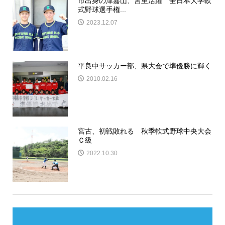
市出身の津嘉山、宮里活躍 全日本大学軟
式野球選手権...
2023.12.07
平良中サッカー部、県大会で準優勝に輝く
2010.02.16
宮古、初戦敗れる 秋季軟式野球中央大会
Ｃ級
2022.10.30