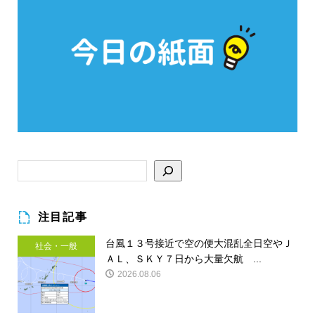
注目記事
台風１３号接近で空の便大混乱全日空やＪ
社会・一般
ＡＬ、ＳＫＹ７日から大量欠航 ...
2026.08.06