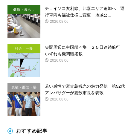
チョイソコ友利線、比嘉エリア追加へ 運
健康・暮らし
行車両も福祉仕様に変更 地域公...
2026.08.06
尖閣周辺に中国船４隻 ２５日連続航行
社会・一般
いずれも機関砲搭載
2026.08.06
若い感性で宮古島観光の魅力発信 第52代
表敬・面談・要
アンバサダーが嘉数市長を表敬
請
2026.08.06
おすすめ記事