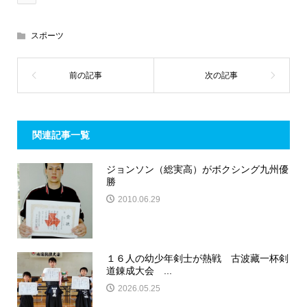
スポーツ
関連記事一覧
ジョンソン（総実高）がボクシング九州優
勝
2010.06.29
１６人の幼少年剣士が熱戦 古波藏一杯剣
道錬成大会 ...
2026.05.25