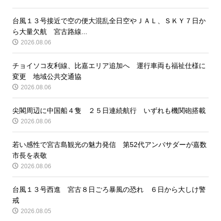
台風１３号接近で空の便大混乱全日空やＪＡＬ、ＳＫＹ７日か
ら大量欠航 宮古路線...
2026.08.06
チョイソコ友利線、比嘉エリア追加へ 運行車両も福祉仕様に
変更 地域公共交通協
2026.08.06
尖閣周辺に中国船４隻 ２５日連続航行 いずれも機関砲搭載
2026.08.06
若い感性で宮古島観光の魅力発信 第52代アンバサダーが嘉数
市長を表敬
2026.08.06
台風１３号西進 宮古８日ごろ暴風の恐れ ６日から大しけ警
戒
2026.08.05