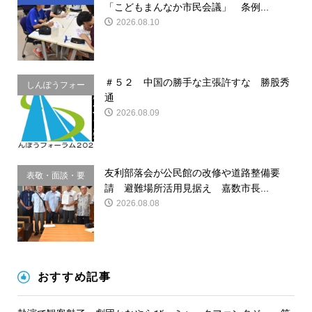
「こどもまんなか市民会議」 条例...
2026.08.10
＃５２ 中国の勝手な主張許すな 勝股秀
しんぽうフォー
通
ラム
2026.08.09
友利部落会が公民館の改修や道路整備要
表敬・面談・要
請 避難場所活用見据え 嘉数市長...
請
2026.08.08
おすすめ記事