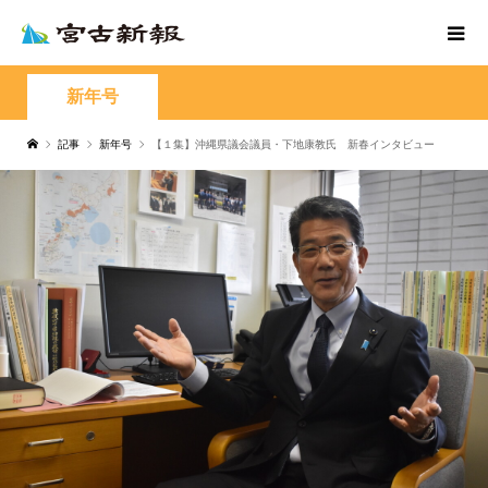
新年号
記事
新年号
【１集】沖縄県議会議員・下地康教氏 新春インタビュー