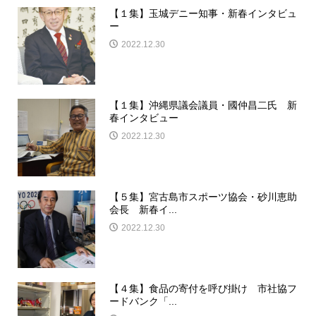
【１集】玉城デニー知事・新春インタビュ
ー
2022.12.30
【１集】沖縄県議会議員・國仲昌二氏 新
春インタビュー
2022.12.30
【５集】宮古島市スポーツ協会・砂川恵助
会長 新春イ...
2022.12.30
【４集】食品の寄付を呼び掛け 市社協フ
ードバンク「...