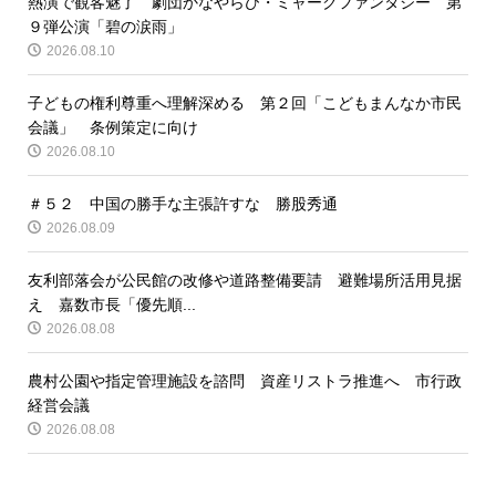
熱演で観客魅了 劇団かなやらび・ミャークファンタジー 第
９弾公演「碧の涙雨」
2026.08.10
子どもの権利尊重へ理解深める 第２回「こどもまんなか市民
会議」 条例策定に向け
2026.08.10
＃５２ 中国の勝手な主張許すな 勝股秀通
2026.08.09
友利部落会が公民館の改修や道路整備要請 避難場所活用見据
え 嘉数市長「優先順...
2026.08.08
農村公園や指定管理施設を諮問 資産リストラ推進へ 市行政
経営会議
2026.08.08