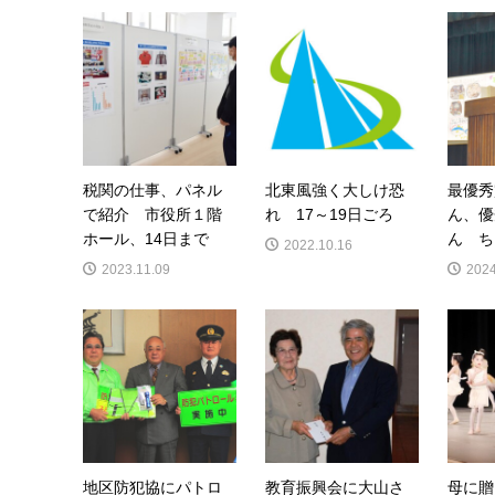
税関の仕事、パネル
北東風強く大しけ恐
最優秀
で紹介 市役所１階
れ 17～19日ごろ
ん、優
ホール、14日まで
ん ち
2022.10.16
2023.11.09
2024
地区防犯協にパトロ
教育振興会に大山さ
母に贈