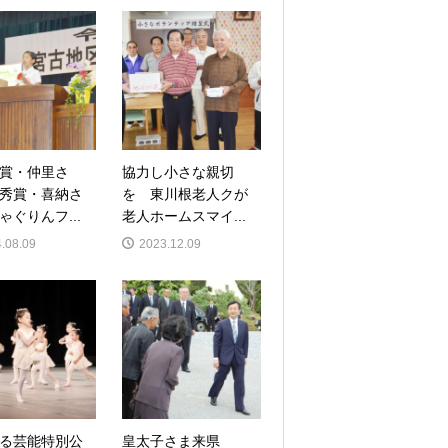
賞・仲里さ
協力し小さな親切
秀賞・喜納さ
を 東川根老人クが
ゃぐりんフ...
老人ホームスマイ...
.08.09
2023.12.09
る芸能特別公
皇太子さま来県