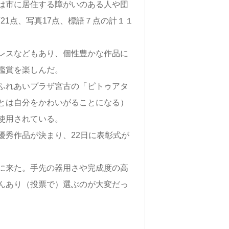
は市に居住する障がいのある人や団
画21点、写真17点、標語７点の計１１
レスなどもあり、個性豊かな作品に
鑑賞を楽しんだ。
ふれあいプラザ宮古の「ピトゥアタ
とは自分をかわいがることになる）
使用されている。
秀作品が決まり、22日に表彰式が
に来た。手先の器用さや完成度の高
んあり（投票で）選ぶのが大変だっ