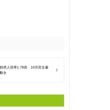
効求人倍率1.78倍 10月宮古雇
動き