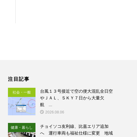
注目記事
台風１３号接近で空の便大混乱全日空
社会・一般
やＪＡＬ、ＳＫＹ７日から大量欠
航 ...
2026.08.06
チョイソコ友利線、比嘉エリア追加
健康・暮らし
へ 運行車両も福祉仕様に変更 地域