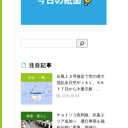
注目記事
台風１３号接近で空の便大
社会・一般
混乱全日空やＪＡＬ、ＳＫ
Ｙ７日から大量欠航 ...
2026.08.06
チョイソコ友利線、比嘉エ
健康・暮らし
リア追加へ 運行車両も福
祉仕様に変更 地域公...