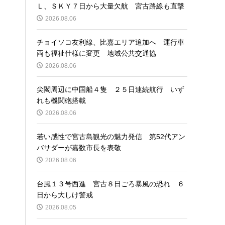
Ｌ、ＳＫＹ７日から大量欠航 宮古路線も直撃
2026.08.06
チョイソコ友利線、比嘉エリア追加へ 運行車
両も福祉仕様に変更 地域公共交通協
2026.08.06
尖閣周辺に中国船４隻 ２５日連続航行 いず
れも機関砲搭載
2026.08.06
若い感性で宮古島観光の魅力発信 第52代アン
バサダーが嘉数市長を表敬
2026.08.06
台風１３号西進 宮古８日ごろ暴風の恐れ ６
日から大しけ警戒
2026.08.05