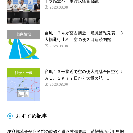
トラ推進へ 市行政経営会議
2026.08.08
台風１３号が宮古接近 暴風警報発表、３
気象情報
大橋通行止め 空の便２日連続閉館
2026.08.08
台風１３号接近で空の便大混乱全日空やＪ
社会・一般
ＡＬ、ＳＫＹ７日から大量欠航 ...
2026.08.06
おすすめ記事
友利部落会が公民館の改修や道路整備要請 避難場所活用見据