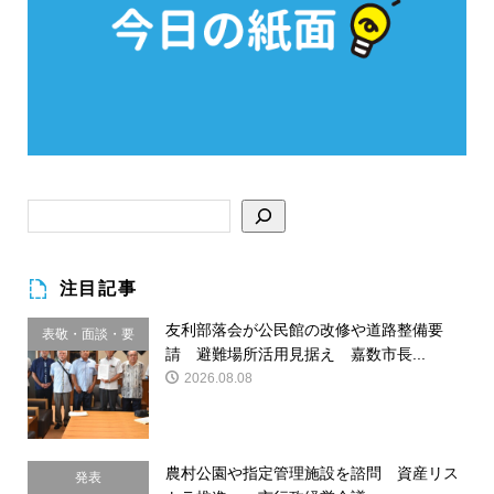
注目記事
友利部落会が公民館の改修や道路整備要
表敬・面談・要
請 避難場所活用見据え 嘉数市長...
請
2026.08.08
農村公園や指定管理施設を諮問 資産リス
発表