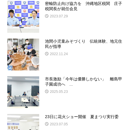
密輸防止向け協力を 沖縄地区税関 庄子
税関長が就任会見
2023.07.29
池間小児童みそづくり 伝統体験、地元住
民が指導
2022.11.24
市長激励「今年は優勝しかない」 離島甲
子園成功へ ...
2025.05.23
23日に花火ショー開催 夏まつり実行委
2023.07.05