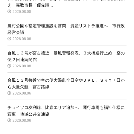
え 嘉数市長「優先順...
2026.08.08
農村公園や指定管理施設を諮問 資産リストラ推進へ 市行政
経営会議
2026.08.08
台風１３号が宮古接近 暴風警報発表、３大橋通行止め 空の
便２日連続閉館
2026.08.08
台風１３号接近で空の便大混乱全日空やＪＡＬ、ＳＫＹ７日か
ら大量欠航 宮古路線...
2026.08.06
チョイソコ友利線、比嘉エリア追加へ 運行車両も福祉仕様に
変更 地域公共交通協
2026.08.06