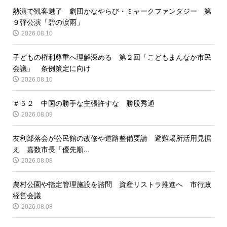
熱演で観客魅了 劇団かなやらび・ミャークファンタジー 第
９弾公演「碧の涙雨」
2026.08.10
子どもの権利尊重へ理解深める 第２回「こどもまんなか市民
会議」 条例策定に向け
2026.08.10
＃５２ 中国の勝手な主張許すな 勝股秀通
2026.08.09
友利部落会が公民館の改修や道路整備要請 避難場所活用見据
え 嘉数市長「優先順...
2026.08.08
農村公園や指定管理施設を諮問 資産リストラ推進へ 市行政
経営会議
2026.08.08