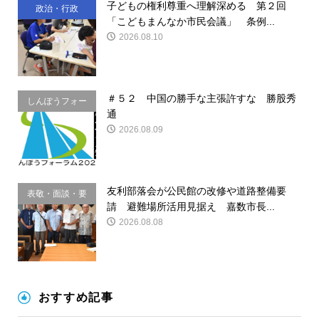
子どもの権利尊重へ理解深める 第２回
政治・行政
「こどもまんなか市民会議」 条例...
2026.08.10
＃５２ 中国の勝手な主張許すな 勝股秀
しんぽうフォー
通
ラム
2026.08.09
友利部落会が公民館の改修や道路整備要
表敬・面談・要
請 避難場所活用見据え 嘉数市長...
請
2026.08.08
おすすめ記事