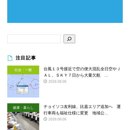
注目記事
台風１３号接近で空の便大混乱全日空やＪ
社会・一般
ＡＬ、ＳＫＹ７日から大量欠航 ...
2026.08.06
チョイソコ友利線、比嘉エリア追加へ 運
健康・暮らし
行車両も福祉仕様に変更 地域公...
2026.08.06