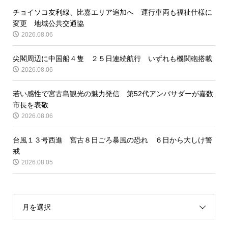
チョイソコ友利線、比嘉エリア追加へ 運行車両も福祉仕様に
変更 地域公共交通協
2026.08.06
尖閣周辺に中国船４隻 ２５日連続航行 いずれも機関砲搭載
2026.08.06
若い感性で宮古島観光の魅力発信 第52代アンバサダーが嘉数
市長を表敬
2026.08.06
台風１３号西進 宮古８日ごろ暴風の恐れ ６日から大しけ警
戒
2026.08.05
月を選択