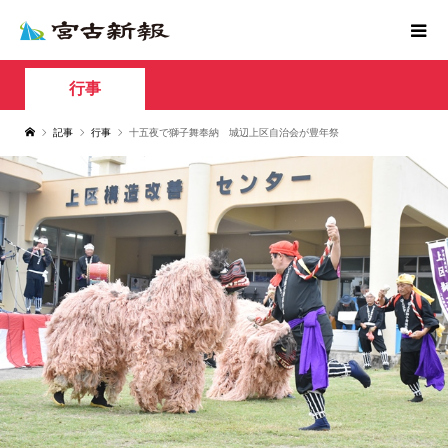
行事
記事
行事
十五夜で獅子舞奉納 城辺上区自治会が豊年祭