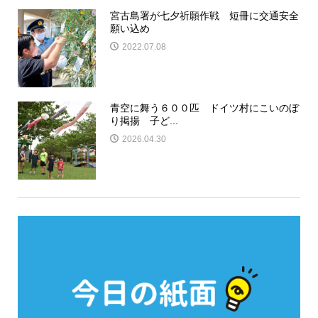
宮古島署が七夕祈願作戦 短冊に交通安全
願い込め
2022.07.08
青空に舞う６００匹 ドイツ村にこいのぼ
り掲揚 子ど...
2026.04.30