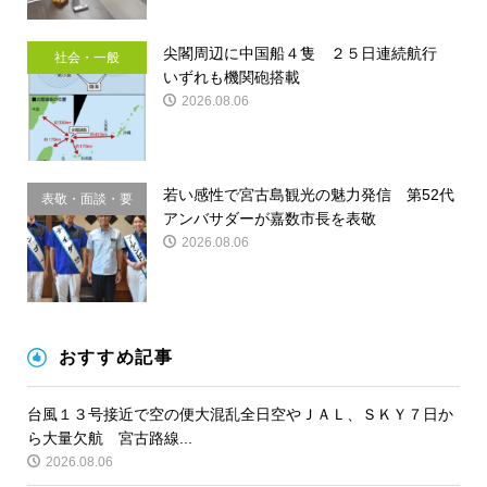
尖閣周辺に中国船４隻 ２５日連続航行
社会・一般
いずれも機関砲搭載
2026.08.06
若い感性で宮古島観光の魅力発信 第52代
表敬・面談・要
アンバサダーが嘉数市長を表敬
請
2026.08.06
おすすめ記事
台風１３号接近で空の便大混乱全日空やＪＡＬ、ＳＫＹ７日か
ら大量欠航 宮古路線...
2026.08.06