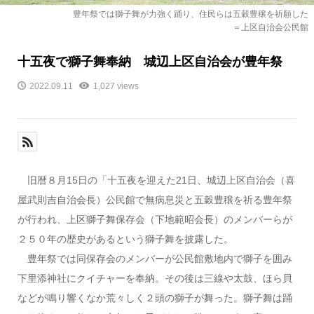
豊年祭では獅子舞が力強く踊り、住民らは五穀豊穣を祈願した
＝上区自治会公民館
十五夜で獅子舞奉納 城辺上区自治会が豊年祭
2022.09.11
1,027 views
旧暦８月15日の「十五夜を迎えた21日、城辺上区自治会（喜
屋武則吉自治会長）公民館で無病息災と五穀豊穣を祈る豊年祭
が行われ、上区獅子舞保存会（下地範昭会長）のメンバーらが
２５０年の歴史があるという獅子舞を披露した。
豊年祭では同保存会のメンバーが公民館敷地内で獅子を囲み
下里添神社にクイチャーを奉納。その後は三線や太鼓、ほら貝
などが鳴り響くなか荒々しく２頭の獅子が舞った。獅子舞は踊