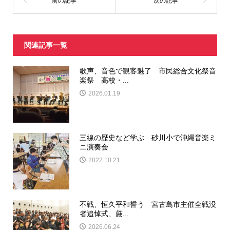
関連記事一覧
歌声、音色で観客魅了 市民総合文化祭音
楽祭 高校・...
2026.01.19
三線の歴史など学ぶ 砂川小で沖縄音楽ミ
ニ演奏会
2022.10.21
不戦、恒久平和誓う 宮古島市主催全戦没
者追悼式、厳...
2026.06.24