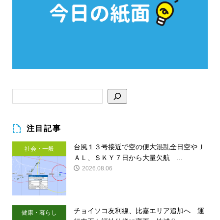
注目記事
台風１３号接近で空の便大混乱全日空やＪ
社会・一般
ＡＬ、ＳＫＹ７日から大量欠航 ...
2026.08.06
チョイソコ友利線、比嘉エリア追加へ 運
健康・暮らし