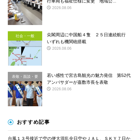
行車両も福祉仕様に変更 地域公...
2026.08.06
尖閣周辺に中国船４隻 ２５日連続航行
社会・一般
いずれも機関砲搭載
2026.08.06
若い感性で宮古島観光の魅力発信 第52代
表敬・面談・要
アンバサダーが嘉数市長を表敬
請
2026.08.06
おすすめ記事
台風１３号接近で空の便大混乱全日空やＪＡＬ、ＳＫＹ７日か