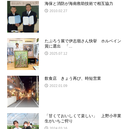
海保と消防が海南救助技術で相互協力
2010.02.27
たぶろう展で伊志嶺さん快挙 ホルベイン
賞に選出 「...
2025.07.12
飲食店 きょう再び、時短営業
2022.01.09
「甘くておいしくて楽しい」 上野小卒業
生がいちご狩り
2024.03.16