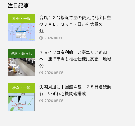
注目記事
台風１３号接近で空の便大混乱全日空
社会・一般
やＪＡＬ、ＳＫＹ７日から大量欠
航 ...
2026.08.06
チョイソコ友利線、比嘉エリア追加
健康・暮らし
へ 運行車両も福祉仕様に変更 地域
公...
2026.08.06
尖閣周辺に中国船４隻 ２５日連続航
社会・一般
行 いずれも機関砲搭載
2026.08.06