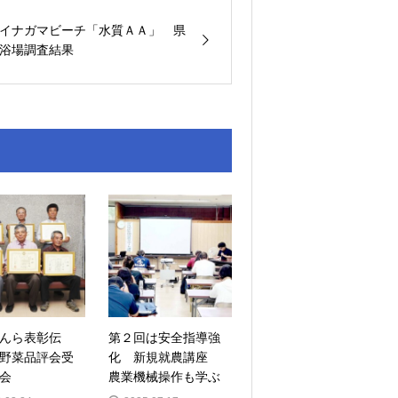
イナガマビーチ「水質ＡＡ」 県
浴場調査結果
んら表彰伝
第２回は安全指導強
野菜品評会受
化 新規就農講座
会
農業機械操作も学ぶ