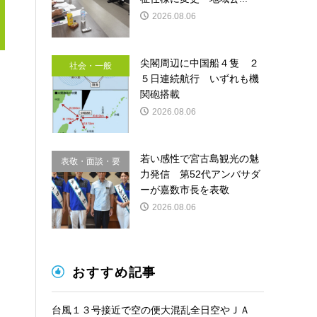
2026.08.06
尖閣周辺に中国船４隻 ２
社会・一般
５日連続航行 いずれも機
関砲搭載
2026.08.06
若い感性で宮古島観光の魅
表敬・面談・要
力発信 第52代アンバサダ
請
ーが嘉数市長を表敬
2026.08.06
おすすめ記事
台風１３号接近で空の便大混乱全日空やＪＡ