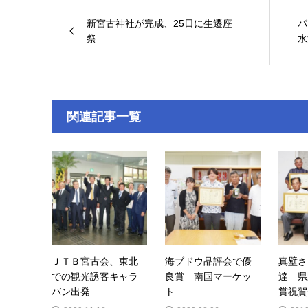
新宮古神社が完成、25日に生遷座
パ
祭
水
関連記事一覧
ＪＴＢ宮古会、東北
海ブドウ品評会で優
真壁さ
での観光誘客キャラ
良賞 南国マーケッ
達 県
バン出発
ト
賞祝賀