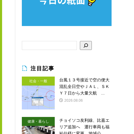
注目記事
台風１３号接近で空の便大
社会・一般
混乱全日空やＪＡＬ、ＳＫ
Ｙ７日から大量欠航 ...
2026.08.06
チョイソコ友利線、比嘉エ
健康・暮らし
リア追加へ 運行車両も福
祉仕様に変更 地域公...