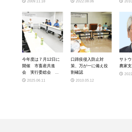
2009.11.18
2022.08.06
2010
今年度は７月12日に
口蹄疫侵入防止対
サトウ
開催 市畜産共進
策、万が一に備え役
農家支
会 実行委総会 ...
割確認
2022
2025.06.11
2010.05.12