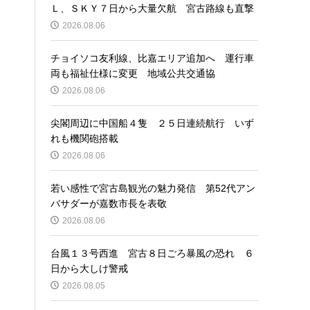
Ｌ、ＳＫＹ７日から大量欠航 宮古路線も直撃
2026.08.06
チョイソコ友利線、比嘉エリア追加へ 運行車
両も福祉仕様に変更 地域公共交通協
2026.08.06
尖閣周辺に中国船４隻 ２５日連続航行 いず
れも機関砲搭載
2026.08.06
若い感性で宮古島観光の魅力発信 第52代アン
バサダーが嘉数市長を表敬
2026.08.06
台風１３号西進 宮古８日ごろ暴風の恐れ ６
日から大しけ警戒
2026.08.05