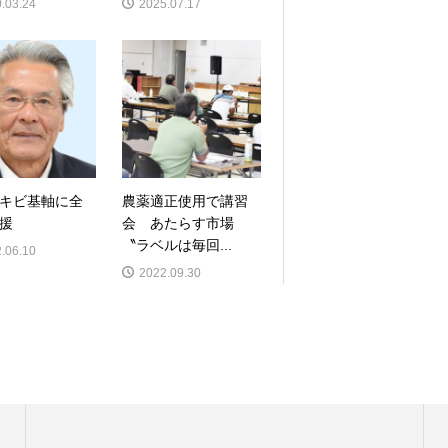
.03.24
2025.07.17
キビ基軸に全
農薬適正使用で講習
援
会 あたらす市場
〝ラベルは毎回...
.06.10
2022.09.30