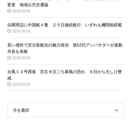
変更 地域公共交通協
2026.08.06
尖閣周辺に中国船４隻 ２５日連続航行 いずれも機関砲搭載
2026.08.06
若い感性で宮古島観光の魅力発信 第52代アンバサダーが嘉数
市長を表敬
2026.08.06
台風１３号西進 宮古８日ごろ暴風の恐れ ６日から大しけ警
戒
2026.08.05
月を選択