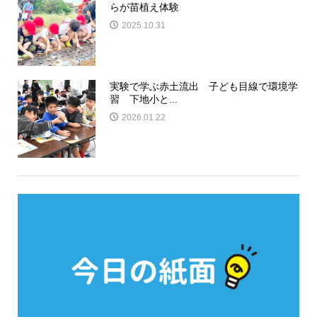
らが苗植え体験
2025.10.31
実験で学ぶ赤土流出 子ども目線で環境学
習 下地小と...
2026.01.22