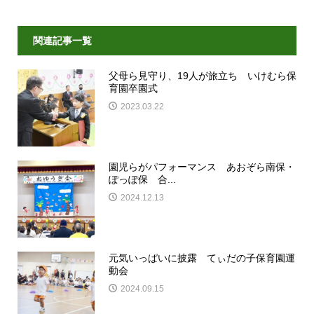
関連記事一覧
父母ら見守り、19人が旅立ち いけむら保
育園卒園式
2023.03.22
園児らがパフォーマンス あおぞら南保・
ぽっぽ保 合...
2024.12.13
元気いっぱいに披露 てぃだの子保育園運
動会
2024.09.15