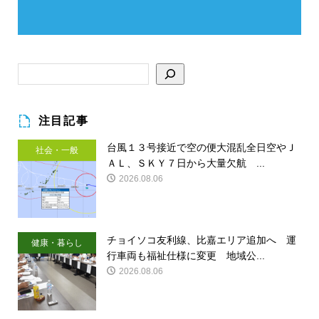
注目記事
台風１３号接近で空の便大混乱全日空やＪ
社会・一般
ＡＬ、ＳＫＹ７日から大量欠航 ...
2026.08.06
チョイソコ友利線、比嘉エリア追加へ 運
健康・暮らし
行車両も福祉仕様に変更 地域公...
2026.08.06