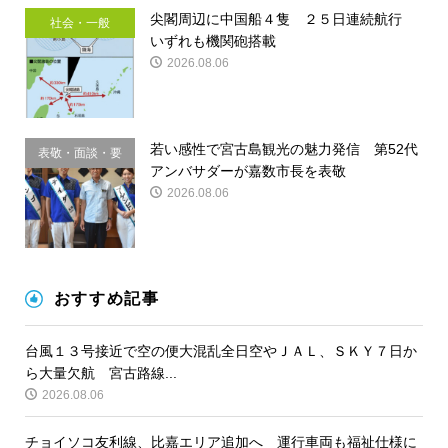
尖閣周辺に中国船４隻 ２５日連続航行
社会・一般
いずれも機関砲搭載
2026.08.06
若い感性で宮古島観光の魅力発信 第52代
表敬・面談・要
アンバサダーが嘉数市長を表敬
請
2026.08.06
おすすめ記事
台風１３号接近で空の便大混乱全日空やＪＡＬ、ＳＫＹ７日か
ら大量欠航 宮古路線...
2026.08.06
チョイソコ友利線、比嘉エリア追加へ 運行車両も福祉仕様に