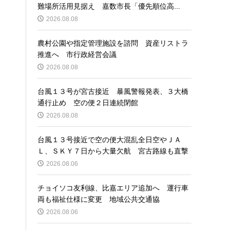
難場所活用見据え 嘉数市長「優先順位高...
2026.08.08
農村公園や指定管理施設を諮問 資産リストラ
推進へ 市行政経営会議
2026.08.08
台風１３号が宮古接近 暴風警報発表、３大橋
通行止め 空の便２日連続閉館
2026.08.08
台風１３号接近で空の便大混乱全日空やＪＡ
Ｌ、ＳＫＹ７日から大量欠航 宮古路線も直撃
2026.08.06
チョイソコ友利線、比嘉エリア追加へ 運行車
両も福祉仕様に変更 地域公共交通協
2026.08.06