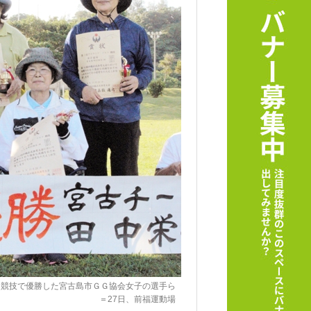
フ競技で優勝した宮古島市ＧＧ協会女子の選手ら
＝27日、前福運動場