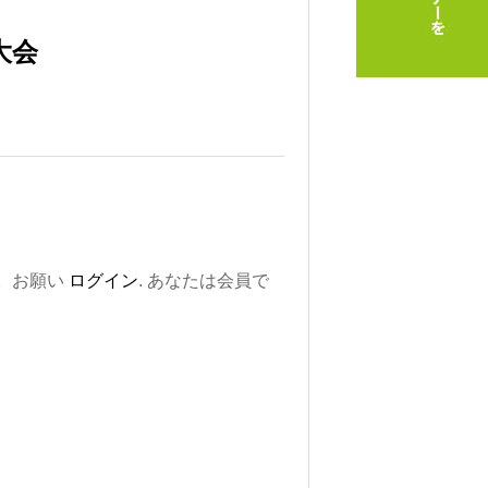
大会
。お願い
ログイン
. あなたは会員で