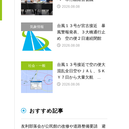
2026.08.08
台風１３号が宮古接近 暴
気象情報
風警報発表、３大橋通行止
め 空の便２日連続閉館
2026.08.08
台風１３号接近で空の便大
社会・一般
混乱全日空やＪＡＬ、ＳＫ
Ｙ７日から大量欠航 ...
2026.08.06
おすすめ記事
友利部落会が公民館の改修や道路整備要請 避