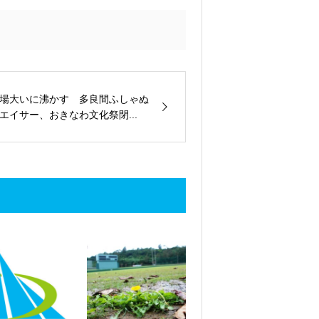
場大いに沸かす 多良間ふしゃぬ
エイサー、おきなわ文化祭閉...