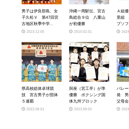
男子は伊良部島、女
沖縄一周駅伝、宮古
Ａ組優
子久松Ｖ 第47回宮
島総合９位 八重山
里組 
古地区秋季中学...
が初優勝
ブソフ
2023.12.05
2010.02.01
2024
県高校総体卓球競
與座（宮工卒）が準
バレー
技 宮古男子が団体
優勝 ボクシング国
発 
５連覇
体九州ブロック
父母会
2022.06.01
2023.09.03
2024