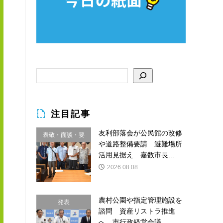
注目記事
友利部落会が公民館の改修
表敬・面談・要
や道路整備要請 避難場所
請
活用見据え 嘉数市長...
2026.08.08
農村公園や指定管理施設を
発表
諮問 資産リストラ推進
へ 市行政経営会議