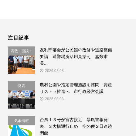
注目記事
友利部落会が公民館の改修や道路整備
表敬・面談・
要請 避難場所活用見据え 嘉数市
要請
長...
2026.08.08
農村公園や指定管理施設を諮問 資産
発表
リストラ推進へ 市行政経営会議
2026.08.08
台風１３号が宮古接近 暴風警報発
気象情報
表、３大橋通行止め 空の便２日連続
閉館