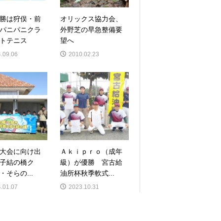
勝は狩俣・前
オリックス協力会、
パニパニクラ
外野芝の早急整備要
トテニス
望へ
.09.06
2010.02.23
大会に向け出
Ａｋｉｐｒｏ（成年
男子結の橋ク
級）が優勝 宮古給
・そらの...
油所杯秋季軟式...
.01.07
2023.10.31