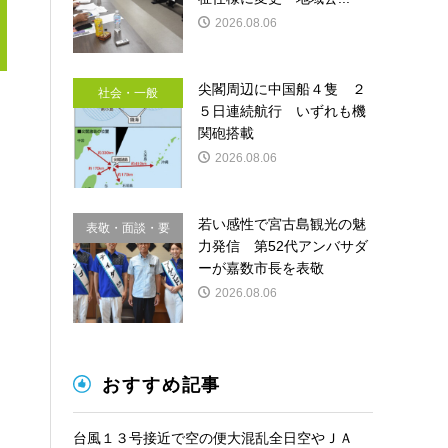
2026.08.06
尖閣周辺に中国船４隻 ２
社会・一般
５日連続航行 いずれも機
関砲搭載
2026.08.06
若い感性で宮古島観光の魅
表敬・面談・要
力発信 第52代アンバサダ
請
ーが嘉数市長を表敬
2026.08.06
おすすめ記事
台風１３号接近で空の便大混乱全日空やＪＡ