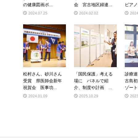
の健康図画ポ...
会 宮古地区婦連...
ピアノ
2024.07.25
2024.02.02
2024
松村さん、砂川さん
「国民保護」考える
診療連
受賞 県医師会新年
場に パネルで紹
古島初
祝賀会 医事功...
介、制度や計画 ...
ゾート
2024.01.09
2025.10.29
2023