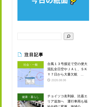
注目記事
台風１３号接近で空の便大
社会・一般
混乱全日空やＪＡＬ、ＳＫ
Ｙ７日から大量欠航 ...
2026.08.06
チョイソコ友利線、比嘉エ
健康・暮らし
リア追加へ 運行車両も福
祉仕様に変更 地域公...