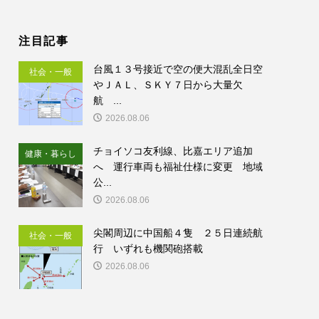
注目記事
台風１３号接近で空の便大混乱全日空
社会・一般
やＪＡＬ、ＳＫＹ７日から大量欠
航 ...
2026.08.06
チョイソコ友利線、比嘉エリア追加
健康・暮らし
へ 運行車両も福祉仕様に変更 地域
公...
2026.08.06
尖閣周辺に中国船４隻 ２５日連続航
社会・一般
行 いずれも機関砲搭載
2026.08.06