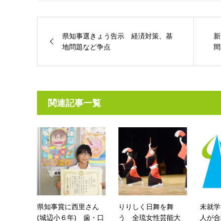
県知事選きょう告示 経済対策、基
新
地問題など争点
間
関連記事一覧
県知事賞に西里さん
りりしく日舞を舞
未就学
(城辺小６年) 歯・口
う 全琉女性芸能大
人が合