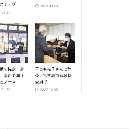
ステップ
2023.03.28
.02.25
携で協定 宮
平良智枝子さんに辞
、南西楽園リ
令 宮古島市新教育
とノース...
委員で
.04.30
2022.12.06