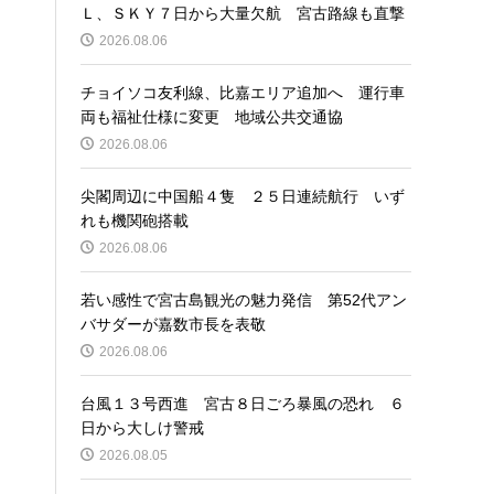
Ｌ、ＳＫＹ７日から大量欠航 宮古路線も直撃
2026.08.06
チョイソコ友利線、比嘉エリア追加へ 運行車
両も福祉仕様に変更 地域公共交通協
2026.08.06
尖閣周辺に中国船４隻 ２５日連続航行 いず
れも機関砲搭載
2026.08.06
若い感性で宮古島観光の魅力発信 第52代アン
バサダーが嘉数市長を表敬
2026.08.06
台風１３号西進 宮古８日ごろ暴風の恐れ ６
日から大しけ警戒
2026.08.05