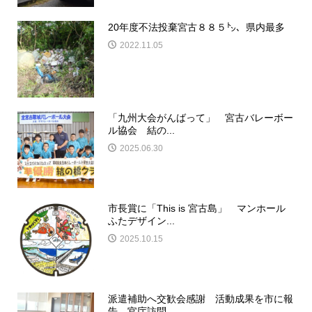
20年度不法投棄宮古８８５㌧、県内最多
2022.11.05
「九州大会がんばって」 宮古バレーボー
ル協会 結の...
2025.06.30
市長賞に「This is 宮古島」 マンホール
ふたデザイン...
2025.10.15
派遣補助へ交歓会感謝 活動成果を市に報
告 官庁訪問...