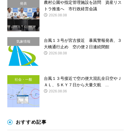
農村公園や指定管理施設を諮問 資産リス
発表
トラ推進へ 市行政経営会議
2026.08.08
台風１３号が宮古接近 暴風警報発表、３
気象情報
大橋通行止め 空の便２日連続閉館
2026.08.08
台風１３号接近で空の便大混乱全日空やＪ
社会・一般
ＡＬ、ＳＫＹ７日から大量欠航 ...
2026.08.06
おすすめ記事