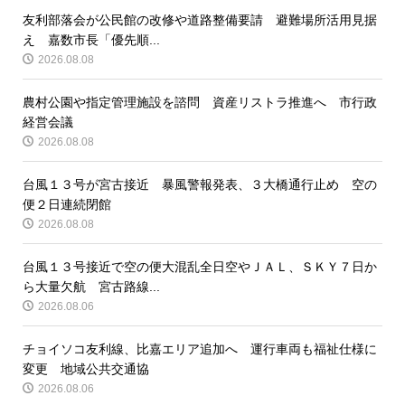
友利部落会が公民館の改修や道路整備要請 避難場所活用見据
え 嘉数市長「優先順...
2026.08.08
農村公園や指定管理施設を諮問 資産リストラ推進へ 市行政
経営会議
2026.08.08
台風１３号が宮古接近 暴風警報発表、３大橋通行止め 空の
便２日連続閉館
2026.08.08
台風１３号接近で空の便大混乱全日空やＪＡＬ、ＳＫＹ７日か
ら大量欠航 宮古路線...
2026.08.06
チョイソコ友利線、比嘉エリア追加へ 運行車両も福祉仕様に
変更 地域公共交通協
2026.08.06