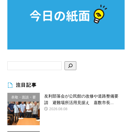
注目記事
友利部落会が公民館の改修や道路整備要
表敬・面談・要
請 避難場所活用見据え 嘉数市長...
請
2026.08.08