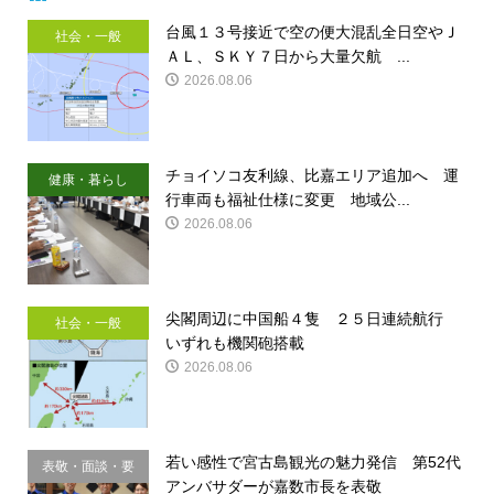
台風１３号接近で空の便大混乱全日空やＪ
社会・一般
ＡＬ、ＳＫＹ７日から大量欠航 ...
2026.08.06
チョイソコ友利線、比嘉エリア追加へ 運
健康・暮らし
行車両も福祉仕様に変更 地域公...
2026.08.06
尖閣周辺に中国船４隻 ２５日連続航行
社会・一般
いずれも機関砲搭載
2026.08.06
若い感性で宮古島観光の魅力発信 第52代
表敬・面談・要
アンバサダーが嘉数市長を表敬