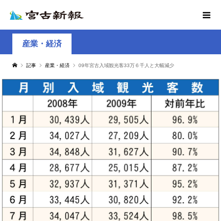
産業・経済
記事
産業・経済
09年宮古入域観光客33万６千人と大幅減少