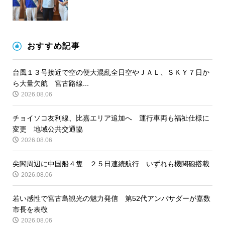
おすすめ記事
台風１３号接近で空の便大混乱全日空やＪＡＬ、ＳＫＹ７日か
ら大量欠航 宮古路線...
2026.08.06
チョイソコ友利線、比嘉エリア追加へ 運行車両も福祉仕様に
変更 地域公共交通協
2026.08.06
尖閣周辺に中国船４隻 ２５日連続航行 いずれも機関砲搭載
2026.08.06
若い感性で宮古島観光の魅力発信 第52代アンバサダーが嘉数
市長を表敬
2026.08.06