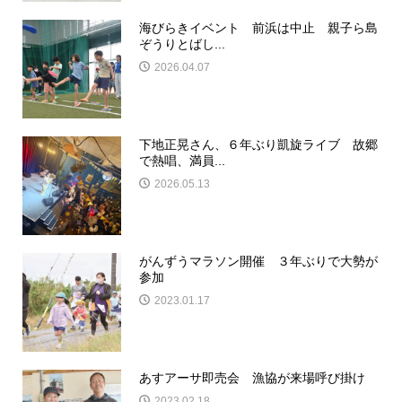
海びらきイベント 前浜は中止 親子ら島
ぞうりとばし...
2026.04.07
下地正晃さん、６年ぶり凱旋ライブ 故郷
で熱唱、満員...
2026.05.13
がんずうマラソン開催 ３年ぶりで大勢が
参加
2023.01.17
あすアーサ即売会 漁協が来場呼び掛け
2023.02.18