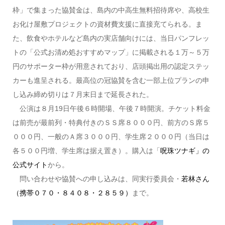
枠」で集まった協賛金は、島内の中高生無料招待席や、高校生
お化け屋敷プロジェクトの資材費支援に直接充てられる。ま
た、飲食やホテルなど島内の実店舗向けには、当日パンフレッ
トの「公式お清め処おすすめマップ」に掲載される１万～５万
円のサポーター枠が用意されており、店頭掲出用の認定ステッ
カーも進呈される。最高位の冠協賛を含む一部上位プランの申
し込み締め切りは７月末日まで延長された。
公演は８月19日午後６時開場、午後７時開演。チケット料金
は前売が最前列・特典付きのＳＳ席８０００円、前方のＳ席５
０００円、一般のＡ席３０００円、学生席２０００円（当日は
各５００円増、学生席は据え置き）。購入は「
呪珠ツナギ」の
公式サイト
から。
問い合わせや協賛への申し込みは、同実行委員会・
若林さん
（携帯０７０・８４０８・２８５９）
まで。