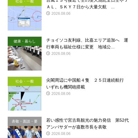
社会・一般
ＡＬ、ＳＫＹ７日から大量欠航 ...
2026.08.06
チョイソコ友利線、比嘉エリア追加へ 運
健康・暮らし
行車両も福祉仕様に変更 地域公...
2026.08.06
尖閣周辺に中国船４隻 ２５日連続航行
社会・一般
いずれも機関砲搭載
2026.08.06
若い感性で宮古島観光の魅力発信 第52代
表敬・面談・要
アンバサダーが嘉数市長を表敬
請
2026.08.06