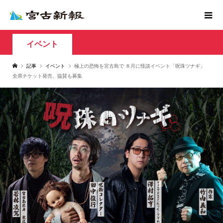
イベント
記事
イベント
極上の恐怖を宮古島で ８月に怪談イベント「呪珠ツナギ」
全席チケット発売、協賛も募集