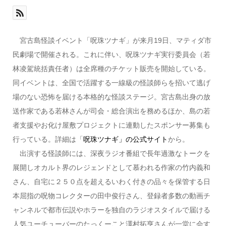
宮古島怪談イベント「呪珠ツナギ」が来月19日、マティダ市
民劇場で開催される。これに伴い、呪珠ツナギ実行委員会（若
林凌駕統括責任者）は全席種のチケット販売を開始している。
同イベントは、全国で活躍する一線級の怪談師らを招いて逃げ
場のない恐怖を届ける本格的な怪談ステージ。宮古島出身の放
送作家である若林さんが司会・総合演出を務めるほか、島の若
者支援やお化け屋敷プロジェクトに連動したスポンサー募集も
行っている。詳細は「
呪珠ツナギ」の公式サイト
から。
出演する怪談師には、深夜ラジオ番組で長年過激なトークを
展開しオカルト界のレジェンドとして慕われる作家の竹内義和
さん、自宅に２５０点を超えるいわく付きの品々を保管する日
本屈指の呪物コレクターの田中俊行さん、登録者多数の動画チ
ャンネルで都市伝説やホラーを独自のラジオスタイルで届ける
人気ユーチューバーのたっくーこと澤村拓亨さんが一堂に会す