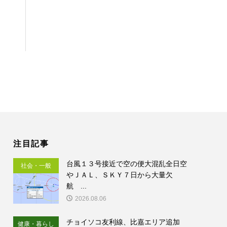
注目記事
台風１３号接近で空の便大混乱全日空
社会・一般
やＪＡＬ、ＳＫＹ７日から大量欠
航 ...
2026.08.06
チョイソコ友利線、比嘉エリア追加
健康・暮らし