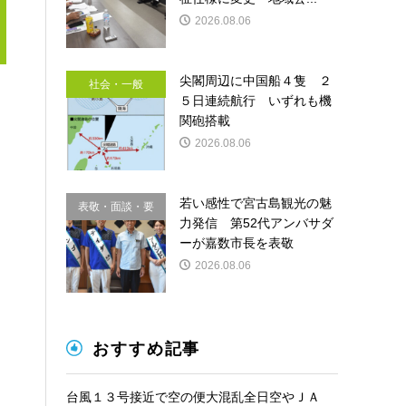
2026.08.06
尖閣周辺に中国船４隻 ２
社会・一般
５日連続航行 いずれも機
関砲搭載
2026.08.06
若い感性で宮古島観光の魅
表敬・面談・要
力発信 第52代アンバサダ
請
ーが嘉数市長を表敬
2026.08.06
おすすめ記事
台風１３号接近で空の便大混乱全日空やＪＡ