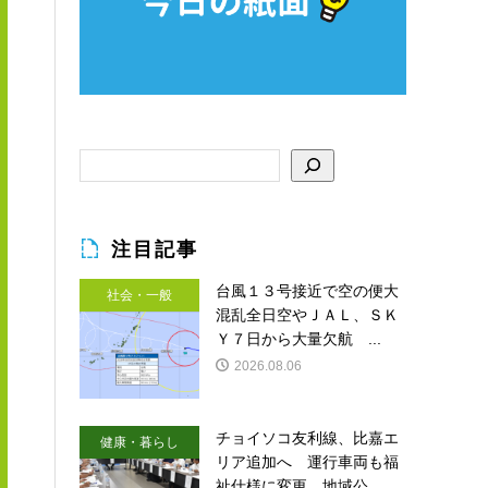
注目記事
台風１３号接近で空の便大
社会・一般
混乱全日空やＪＡＬ、ＳＫ
Ｙ７日から大量欠航 ...
2026.08.06
チョイソコ友利線、比嘉エ
健康・暮らし
リア追加へ 運行車両も福
祉仕様に変更 地域公...