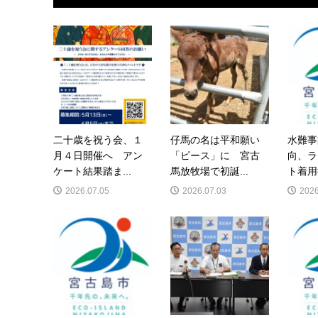
二十歳を祝う会、１
仔馬の名は平和願い
水難事
月４日開催へ アン
「ピース」に 宮古
向、ラ
ケート結果踏ま...
馬放牧場で初誕...
ト着用
2026.07.05
2026.07.03
2026