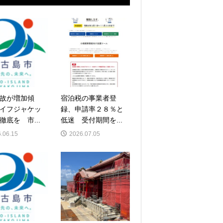
故が増加傾
宿泊税の事業者登
イフジャケッ
録、申請率２８％と
徹底を 市...
低迷 受付期間を...
.06.15
2026.07.05