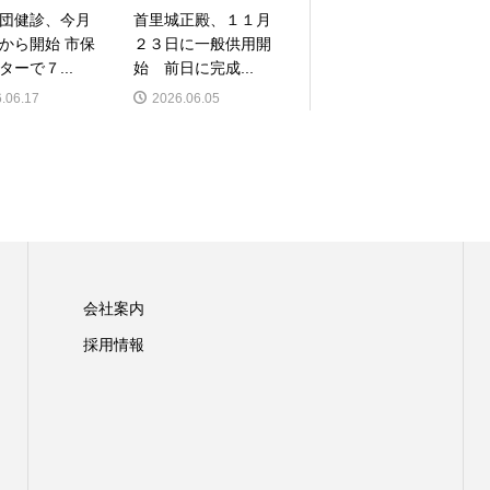
団健診、今月
首里城正殿、１１月
から開始 市保
２３日に一般供用開
ターで７...
始 前日に完成...
.06.17
2026.06.05
会社案内
採用情報