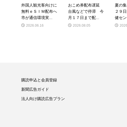
外国人観光客向けに
おこめ券配布遅延
夏の集
無料ｅＳＩＭ配布へ
台風などで停滞 今
２９日
市が通信環境実...
月１７日まで配...
健セン
2026.06.16
2026.08.05
2026
購読申込と会員登録
新聞広告ガイド
法人向け購読広告プラン