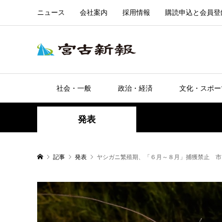
ニュース
会社案内
採用情報
購読申込と会員登
社会・一般
政治・経済
文化・スポー
発表
記事
発表
ヤシガニ繁殖期、「６月～８月」捕獲禁止 市