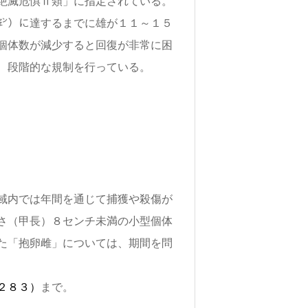
絶滅危惧Ⅱ類」に指定されている。
㌢）に達するまでに雄が１１～１５
個体数が減少すると回復が非常に困
、段階的な規制を行っている。
域内では年間を通じて捕獲や殺傷が
さ（甲長）８センチ未満の小型個体
た「抱卵雌」については、期間を問
２８３）
まで。