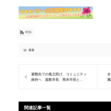
RSS
発表
避難先での孤立防げ、コミュニティ
全
維持へ 嘉数市長、熊本市長と...
騰
関連記事一覧