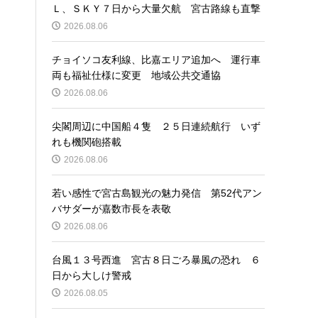
Ｌ、ＳＫＹ７日から大量欠航 宮古路線も直撃
2026.08.06
チョイソコ友利線、比嘉エリア追加へ 運行車
両も福祉仕様に変更 地域公共交通協
2026.08.06
尖閣周辺に中国船４隻 ２５日連続航行 いず
れも機関砲搭載
2026.08.06
若い感性で宮古島観光の魅力発信 第52代アン
バサダーが嘉数市長を表敬
2026.08.06
台風１３号西進 宮古８日ごろ暴風の恐れ ６
日から大しけ警戒
2026.08.05