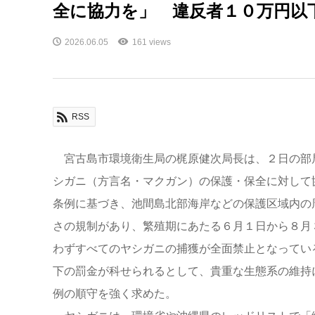
全に協力を」 違反者１０万円以
2026.06.05
161 views
RSS
宮古島市環境衛生局の梶原健次局長は、２日の部
シガニ（方言名・マクガン）の保護・保全に対して
条例に基づき、池間島北部海岸などの保護区域内の
さの規制があり、繁殖期にあたる６月１日から８月
わずすべてのヤシガニの捕獲が全面禁止となってい
下の罰金が科せられるとして、貴重な生態系の維持
例の順守を強く求めた。