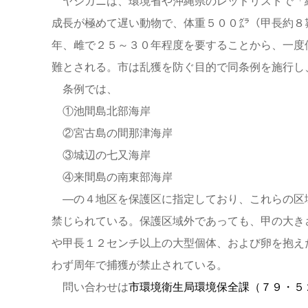
ヤシガニは、環境省や沖縄県のレッドリストで「
成長が極めて遅い動物で、体重５００㌘（甲長約８
年、雌で２５～３０年程度を要することから、一度
難とされる。市は乱獲を防ぐ目的で同条例を施行し
条例では、
①池間島北部海岸
②宮古島の間那津海岸
③城辺の七又海岸
④来間島の南東部海岸
―の４地区を保護区に指定しており、これらの区
禁じられている。保護区域外であっても、甲の大き
や甲長１２センチ以上の大型個体、および卵を抱え
わず周年で捕獲が禁止されている。
問い合わせは
市環境衛生局環境保全課（７９・５