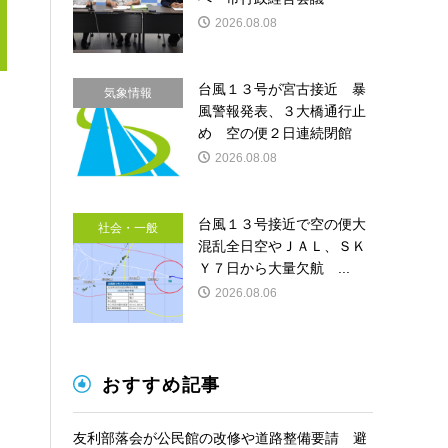
2026.08.08
台風１３号が宮古接近 暴
気象情報
風警報発表、３大橋通行止
め 空の便２日連続閉館
2026.08.08
台風１３号接近で空の便大
社会・一般
混乱全日空やＪＡＬ、ＳＫ
Ｙ７日から大量欠航 ...
2026.08.06
おすすめ記事
友利部落会が公民館の改修や道路整備要請 避