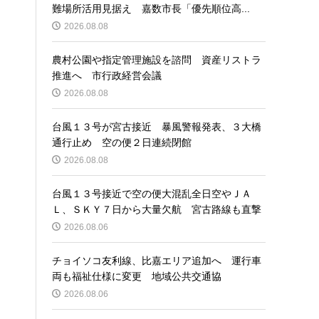
難場所活用見据え 嘉数市長「優先順位高...
2026.08.08
農村公園や指定管理施設を諮問 資産リストラ
推進へ 市行政経営会議
2026.08.08
台風１３号が宮古接近 暴風警報発表、３大橋
通行止め 空の便２日連続閉館
2026.08.08
台風１３号接近で空の便大混乱全日空やＪＡ
Ｌ、ＳＫＹ７日から大量欠航 宮古路線も直撃
2026.08.06
チョイソコ友利線、比嘉エリア追加へ 運行車
両も福祉仕様に変更 地域公共交通協
2026.08.06