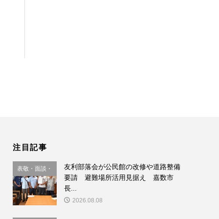
注目記事
友利部落会が公民館の改修や道路整備
表敬・面談・
要請 避難場所活用見据え 嘉数市
要請
長...
2026.08.08