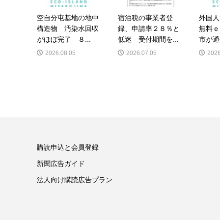
空自分屯基地の地中
宿泊税の事業者登
外国人
構造物 汚染水回収
録、申請率２８％と
無料ｅ
がほぼ完了 ８...
低迷 受付期間を...
市が通
2026.08.05
2026.07.05
2026
購読申込と会員登録
新聞広告ガイド
法人向け購読広告プラン