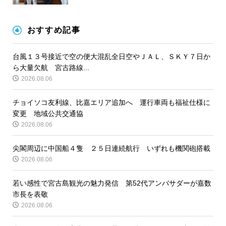
おすすめ記事
台風１３号接近で空の便大混乱全日空やＪＡＬ、ＳＫＹ７日か
ら大量欠航 宮古路線...
2026.08.06
チョイソコ友利線、比嘉エリア追加へ 運行車両も福祉仕様に
変更 地域公共交通協
2026.08.06
尖閣周辺に中国船４隻 ２５日連続航行 いずれも機関砲搭載
2026.08.06
若い感性で宮古島観光の魅力発信 第52代アンバサダーが嘉数
市長を表敬
2026.08.06