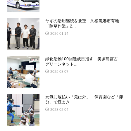
ヤギの活用継続を要望 久松漁港市有地
「除草作業」2...
2026.01.14
緑化活動100回達成目指す 美ぎ島宮古
グリーンネット...
2025.08.07
元気に厄払い「鬼は外」 保育園など「節
分」で豆まき
2023.02.04