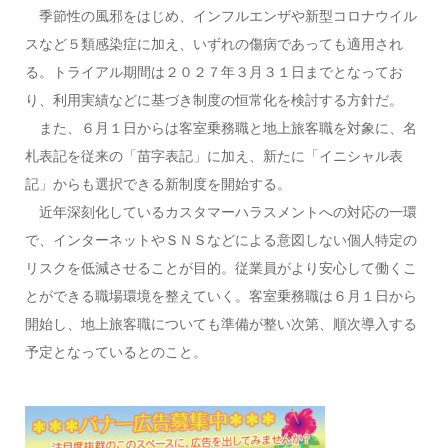
季節性の風邪をはじめ、インフルエンザや新型コロナウイル
スなど５類感染症に加え、いずれの傷病であっても適用され
る。トライアル期間は２０２７年３月３１日までとなってお
り、利用実績などに基づき制度の恒常化を検討する方針だ。
また、６月１日からは客室乗務職と地上旅客職を対象に、名
札表記を従来の「苗字表記」に加え、新たに「イニシャル表
記」からも選択できる新制度を開始する。
近年深刻化しているカスタマーハラスメントへの対応の一環
で、インターネットやＳＮＳなどによる意図しない個人特定の
リスクを低減させることが目的。従業員がより安心して働くこ
とができる職場環境を整えていく。客室乗務職は６月１日から
開始し、地上旅客職についても準備が整い次第、順次導入する
予定となっているとのこと。