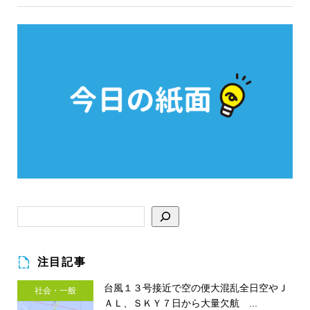
注目記事
台風１３号接近で空の便大混乱全日空やＪ
社会・一般
ＡＬ、ＳＫＹ７日から大量欠航 ...