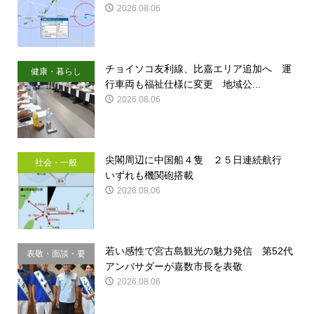
2026.08.06
チョイソコ友利線、比嘉エリア追加へ 運
健康・暮らし
行車両も福祉仕様に変更 地域公...
2026.08.06
尖閣周辺に中国船４隻 ２５日連続航行
社会・一般
いずれも機関砲搭載
2026.08.06
若い感性で宮古島観光の魅力発信 第52代
表敬・面談・要
アンバサダーが嘉数市長を表敬
請
2026.08.06