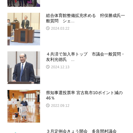
総合体育館整備拡充求める 狩俣勝成氏一
般質問 シェ...
2024.03.22
４共済で加入率トップ 市議会一般質問・
友利光徳氏 ...
2024.12.13
県知事選投票率 宮古島市10ポイント減の
46％
2022.09.12
３月定例会きょう開会 多良間村議会