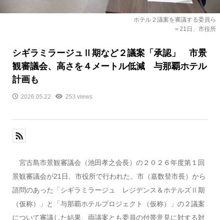
ホテル２議案を審議する委員ら
＝21日、市役所
シギラミラージュⅡ期など２議案「承認」 市景
観審議会、高さを４メートル低減 与那覇ホテル
計画も
2026.05.22
253 views
宮古島市景観審議会（池田孝之会長）の２０２６年度第１回
景観審議会が21日、市役所で行われた。市（嘉数登市長）から
諮問のあった「シギラミラージュ レジデンス＆ホテルズⅡ期
（仮称）」と「与那覇ホテルプロジェクト（仮称）」の２議案
について審議した結果、両議案とも委員の付帯意見に対する対