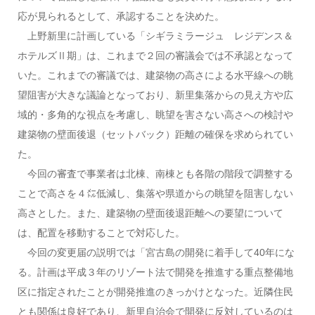
応が見られるとして、承認することを決めた。
上野新里に計画している「シギラミラージュ レジデンス＆
ホテルズⅡ期」は、これまで２回の審議会では不承認となって
いた。これまでの審議では、建築物の高さによる水平線への眺
望阻害が大きな議論となっており、新里集落からの見え方や広
域的・多角的な視点を考慮し、眺望を害さない高さへの検討や
建築物の壁面後退（セットバック）距離の確保を求められてい
た。
今回の審査で事業者は北棟、南棟とも各階の階段で調整する
ことで高さを４㍍低減し、集落や県道からの眺望を阻害しない
高さとした。また、建築物の壁面後退距離への要望について
は、配置を移動することで対応した。
今回の変更届の説明では「宮古島の開発に着手して40年にな
る。計画は平成３年のリゾート法で開発を推進する重点整備地
区に指定されたことが開発推進のきっかけとなった。近隣住民
とも関係は良好であり、新里自治会で開発に反対しているのは