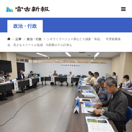
政治・行政
記事
政治・行政
シギラミラージュⅡ期など２議案「承認」 市景観審議
会、高さを４メートル低減 与那覇ホテル計画も