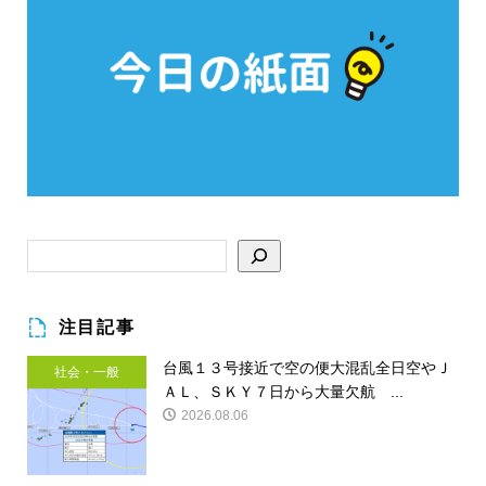
注目記事
台風１３号接近で空の便大混乱全日空やＪ
社会・一般
ＡＬ、ＳＫＹ７日から大量欠航 ...
2026.08.06