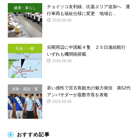
チョイソコ友利線、比嘉エリア追加へ 運
健康・暮らし
行車両も福祉仕様に変更 地域公...
2026.08.06
尖閣周辺に中国船４隻 ２５日連続航行
社会・一般
いずれも機関砲搭載
2026.08.06
若い感性で宮古島観光の魅力発信 第52代
表敬・面談・要
アンバサダーが嘉数市長を表敬
請
2026.08.06
おすすめ記事