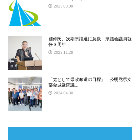
2023.03.09
國仲氏、次期県議選に意欲 県議会議員就
任３周年
2023.11.28
「党として県政奪還の目標」 公明党県支
部金城衆院議...
2024.04.30