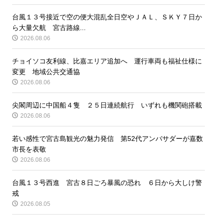
台風１３号接近で空の便大混乱全日空やＪＡＬ、ＳＫＹ７日か
ら大量欠航 宮古路線...
2026.08.06
チョイソコ友利線、比嘉エリア追加へ 運行車両も福祉仕様に
変更 地域公共交通協
2026.08.06
尖閣周辺に中国船４隻 ２５日連続航行 いずれも機関砲搭載
2026.08.06
若い感性で宮古島観光の魅力発信 第52代アンバサダーが嘉数
市長を表敬
2026.08.06
台風１３号西進 宮古８日ごろ暴風の恐れ ６日から大しけ警
戒
2026.08.05