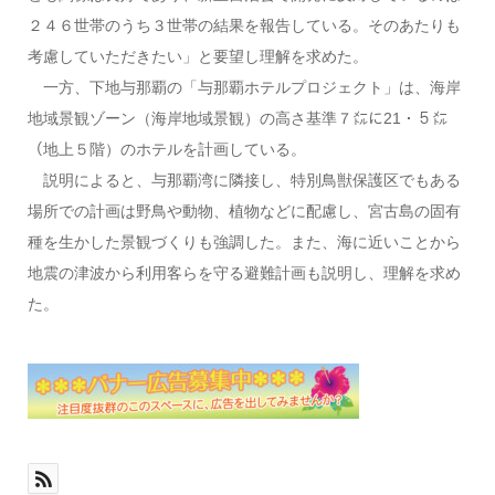
２４６世帯のうち３世帯の結果を報告している。そのあたりも
考慮していただきたい」と要望し理解を求めた。
一方、下地与那覇の「与那覇ホテルプロジェクト」は、海岸
地域景観ゾーン（海岸地域景観）の高さ基準７㍍に21・５㍍
（地上５階）のホテルを計画している。
説明によると、与那覇湾に隣接し、特別鳥獣保護区でもある
場所での計画は野鳥や動物、植物などに配慮し、宮古島の固有
種を生かした景観づくりも強調した。また、海に近いことから
地震の津波から利用客らを守る避難計画も説明し、理解を求め
た。